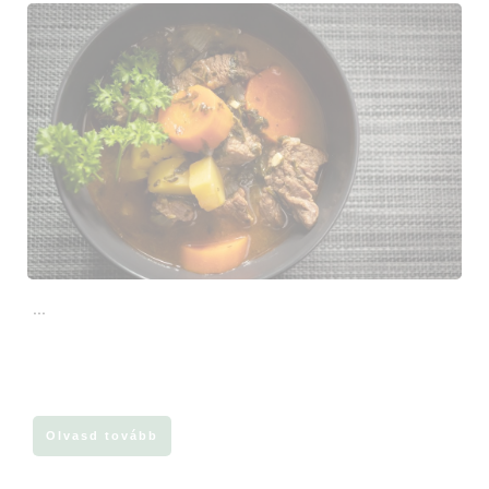
...
Olvasd tovább