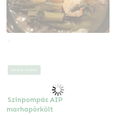
...
Olvasd tovább
Színpompás AIP
marhapörkölt