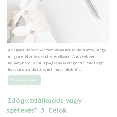
A céljaid eléréséhez tisztában kell lenned azzal, hogy
milyen erőforrásokkal rendelkezel. A mesékben
néhány hamuba sült pogácsa is elegendő lehet egy
hosszú útra, de itt azért most többről
...
Olvasd tovább
Időgazdálkodás vagy
szétesés? 3. Célok