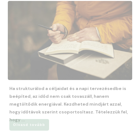
Ha strukturálod a céljaidat és a napi tervezésedbe is
beépíted, az időd nem csak tovaszáll, hanem
megtöltődik energiával. Kezdheted mindjárt azzal,
hogy időtávok szerint csoportosítasz. Tételezzük fel,
hogy
...
Olvasd tovább