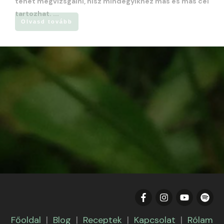
tehét megvizsgálni, hisz mindegyikhez más és más cél
tartozhat.
...
Olvasd tovább
Főoldal
|
Blog
|
Receptek
|
Kapcsolat
|
Rólam