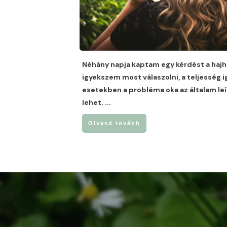
Néhány napja kaptam egy kérdést a hajhu
igyekszem most válaszolni, a teljesség i
esetekben a probléma oka az általam leí
lehet.
...
Olvasd tovább