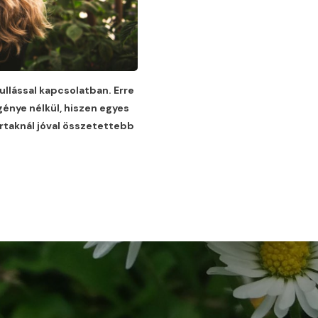
llással kapcsolatban. Erre
génye nélkül, hiszen egyes
rtaknál jóval összetettebb