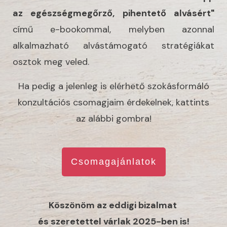
az egészségmegőrző, pihentető alvásért
"
című e-bookommal, melyben azonnal
alkalmazható alvástámogató stratégiákat
osztok meg veled.
Ha pedig a jelenleg is elérhető szokásformáló
konzultációs csomagjaim érdekelnek, kattints
az alábbi gombra!
Csomagajánlatok
Köszönöm az eddigi bizalmat
és szeretettel várlak 2025-ben is!