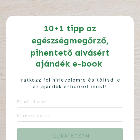
10+1 tipp az
egészségmegőrző,
pihentető alvásért
ajándék e-book
Iratkozz fel hírlevelemre és töltsd le
az ajándék e-bookot most!
FELIRATKOZOM