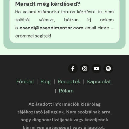
Maradt még kérdésed?
Ha valami számodra fontos kérdésre itt nem
találtál választ, bátran írj nekem
a
csandi@csandimentor.com
email címre –
örömmel segítek!
Főoldal
|
Blog
|
Receptek
|
Kapcsolat
|
Rólam
Az átadott információk kizárólag
tájékoztató jellegűek. Nem szolgálnak arra,
hogy diagnosztizáljanak vagy kezeljenek
bármilyen betegséget vagy állapotot.