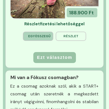
188.900 Ft
Részletfizetési lehetőséggel
EGYÖSSZEGŰ
RÉSZLET
Ezt választom
Mi van a Fókusz csomagban?
Ez a csomag azoknak szól, akik a START+
csomag után szeretnék a megkezdett
irányt végigvinni, finomhangolni és stabilan