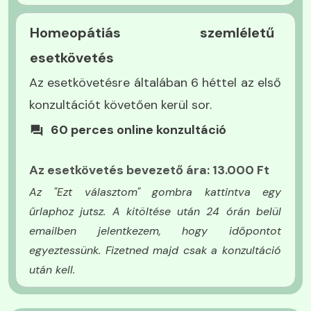
Relaxációs hanganyag (17 900
Homeopátiás szemléletű
Ft értékben)
esetkövetés
Relaxációs és regenerációt támogató anyagok,
Az esetkövetésre általában 6 héttel az első
amelyek támgatják a stresszoldást.
konzultációt követően kerül sor.
60 perces online konzultáció
A
z
esetkövetés
bevezető ára: 13.000 Ft
Az "Ezt választom" gombra kattintva egy
űrlaphoz jutsz. A kitöltése után 24 órán belül
emailben jelentkezem, hogy időpontot
egyeztessünk. Fizetned majd csak a konzultáció
után kell.
Relaxációs hanganyag (17 900