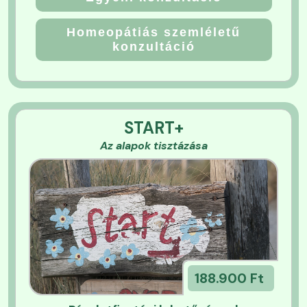
Homeopátiás szemléletű
konzultáció
START+
Az alapok tisztázása
188.900 Ft