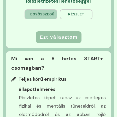
Részletfizetési lehetőséggel
EGYÖSSZEGŰ
RÉSZLET
Ezt választom
Mi van a 8 hetes START+
csomagban?
Teljes körű empirikus
állapotfelmérés
Részletes képet kapsz az esetleges
fizikai és mentális tüneteidről, az
életmódodról és az abban rejlő