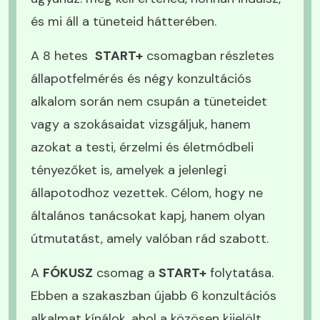
és mi áll a tüneteid hátterében.
A 8 hetes
START+
csomagban részletes
állapotfelmérés és négy konzultációs
alkalom során nem csupán a tüneteidet
vagy a szokásaidat vizsgáljuk, hanem
azokat a testi, érzelmi és életmódbeli
tényezőket is, amelyek a jelenlegi
állapotodhoz vezettek. Célom, hogy ne
általános tanácsokat kapj, hanem olyan
útmutatást, amely valóban rád szabott.
A
FÓKUSZ
csomag a
START+
folytatása.
Ebben a szakaszban újabb 6 konzultációs
alkalmat kínálok, ahol a közösen kijelölt