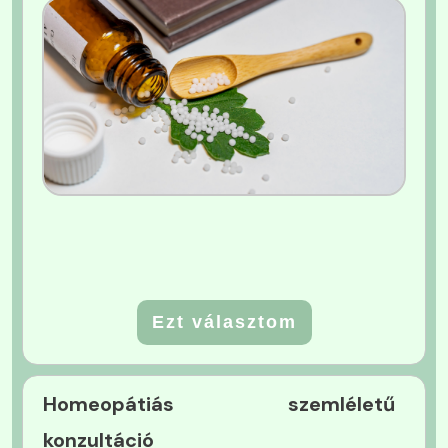
Ezt választom
Homeopátiás szemléletű
konzultáció