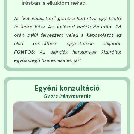
amelyek támgatják a stresszoldást.
írásban is elküldöm neked.
Az "Ezt választom" gombra kattintva egy fizető
felületre jutsz. Az utalásod beérkezte után 24
órán belül felveszem veled a kapcsolatot az
első konzultáció egyeztetése céljából.
FONTOS
: Az ajándék hanganyag kizárólag
egyösszegű fizetés esetén jár!
Egyéni konzultáció
Gyors iránymutatás