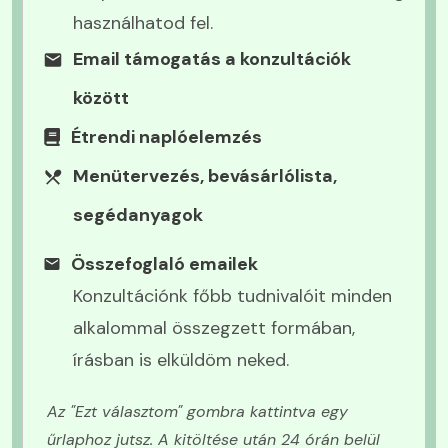
használhatod fel.
Email támogatás a konzultációk
között
Étrendi naplóelemzés
Menütervezés, bevásárlólista,
segédanyagok
30 000 Ft értékű, választható
Összefoglaló emailek
ajándék:
Konzultációnk főbb tudnivalóit minden
alkalommal összegzett formában,
90-120 perces homeopátiás szemléleltű
konzultáció utánkövetéssel
írásban is elküldöm neked.
vagy
2×45 perc online kognitív viselkedésterápiás
Az "Ezt választom" gombra kattintva egy
konzultáció
űrlaphoz jutsz. A kitöltése után 24 órán belül