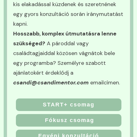
kis elakadással küzdenek és szeretnének
egy gyors konzultáció során iránymutatást
kapni.
Hosszabb, komplex útmutatásra lenne
szükséged?
A pároddal vagy
családtagjaiddal közösen vágnátok bele
egy programba? Személyre szabott
ajánlatokért érdeklődj a
csandi@csandimentor.com
emailcímen.
START+ csomag
Fókusz csomag
Egyéni konzultáció