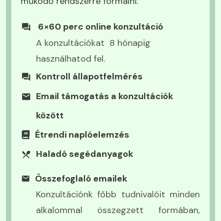
működő rendszerré formálni.
6×60 perc online konzultáció
A konzultációkat 8 hónapig
használhatod fel.
Kontroll állapotfelmérés
Email támogatás a konzultációk
között
Étrendi naplóelemzés
Haladó segédanyagok
Relaxációs hanganyag (17 900
Összefoglaló emailek
Ft értékben)
Konzultációnk főbb tudnivalóit minden
alkalommal összegzett formában,
Relaxációs és regenerációt támogató anyagok,