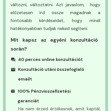
változni, változtatni. Azt javaslom, hogy
előzetesen írd össze magadnak a
fontosabb kérdéseidet, hogy minél
hatékonyabban tudjak neked segíteni.
Mit kapsz az egyéni konzultáció
során?
40 perces online konzultációt
Konzultáció utáni összefoglaló
emailt
Relaxációs hanganyag (17 900
100% Pénzvisszafizetési
Ft értékben)
garanciát
Relaxációs és regenerációt támogató anyagok,
Ha nem érzed értékesnek, amit kaptál,