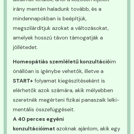
irány mentén haladunk tovább, és a
mindennapokban is beépítjük,
megszilárdítjuk azokat a változásokat,
amelyek hosszú távon támogatják a
jóllétedet.
Homeopátiás szemléletű konzultáció
im
önállóan is igénybe vehetők, illetve a
START+
folyamat kiegészítéseként is
elérhetők azok számára, akik mélyebben
szeretnék megérteni fizikai panaszaik lelki-
mentális összefüggéseit.
A 40 perces egyéni
konzultációimat
azoknak ajánlom, akik egy