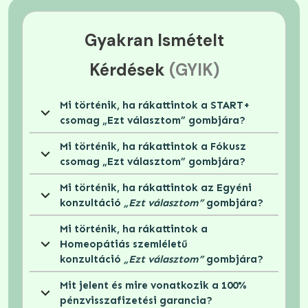
Ft értékben)
Relaxációs és regenerációt támogató anyagok,
Gyakran Ismételt
amelyek támgatják a stresszoldást.
Kérdések
(GYIK)
Mi történik, ha rákattintok a START+ 
csomag „Ezt választom” gombjára?
Mi történik, ha rákattintok a Fókusz 
csomag „Ezt választom” gombjára?
Mi történik, ha rákattintok az Egyéni 
konzultáció 
„Ezt választom”
 gombjára?
Mi történik, ha rákattintok a 
Homeopátiás szemléletű 
konzultáció 
„Ezt választom”
 gombjára?
Mit jelent és mire vonatkozik a 100% 
pénzvisszafizetési garancia?