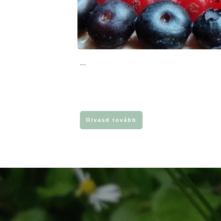
...
Olvasd tovább