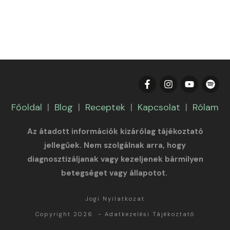
Főoldal
|
Blog
|
Receptek
|
Kapcsolat
|
Rólam
Az átadott információk kizárólag tájékoztató
jellegűek. Nem szolgálnak arra, hogy
diagnosztizáljanak vagy kezeljenek bármilyen
betegséget vagy állapotot.
Jogi Nyilatkozat
Copyright 2026
-
Adatkezelési Tájékoztató