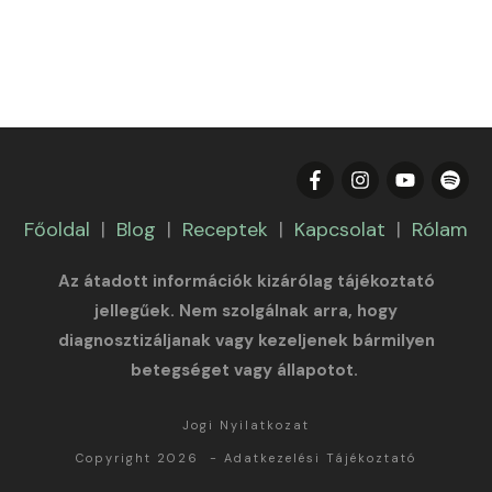
Főoldal
|
Blog
|
Receptek
|
Kapcsolat
|
Rólam
Az átadott információk kizárólag tájékoztató
jellegűek. Nem szolgálnak arra, hogy
diagnosztizáljanak vagy kezeljenek bármilyen
betegséget vagy állapotot.
Jogi Nyilatkozat
Copyright 2026
-
Adatkezelési Tájékoztató