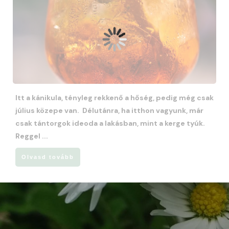
Itt a kánikula, tényleg rekkenő a hőség, pedig még csak
július közepe van. Délutánra, ha itthon vagyunk, már
csak tántorgok ideoda a lakásban, mint a kerge tyúk.
Reggel
...
Olvasd tovább