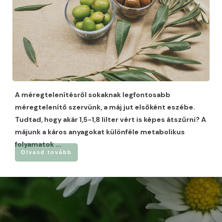
A méregtelenítésről sokaknak legfontosabb
méregtelenítő szervünk, a máj jut elsőként eszébe.
Tudtad, hogy akár 1,5-1,8 lilter vért is képes átszűrni? A
májunk a káros anyagokat különféle metabolikus
folyamatok
...
Olvasd tovább