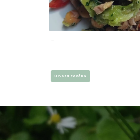
...
Olvasd tovább