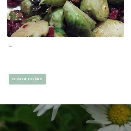
...
Olvasd tovább