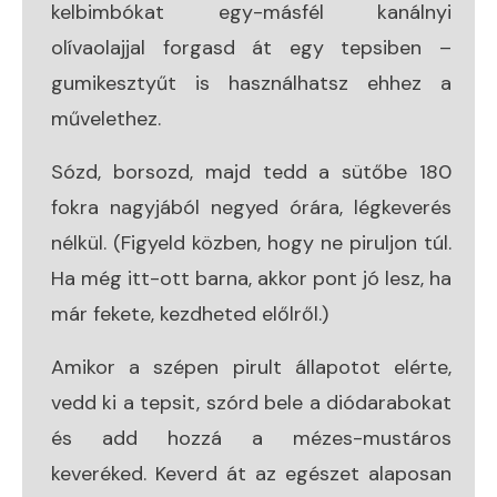
kelbimbókat egy-másfél kanálnyi
olívaolajjal forgasd át egy tepsiben –
gumikesztyűt is használhatsz ehhez a
művelethez.
Sózd, borsozd, majd tedd a sütőbe 180
fokra nagyjából negyed órára, légkeverés
nélkül. (Figyeld közben, hogy ne piruljon túl.
Ha még itt-ott barna, akkor pont jó lesz, ha
már fekete, kezdheted előlről.)
Amikor a szépen pirult állapotot elérte,
vedd ki a tepsit, szórd bele a diódarabokat
és add hozzá a mézes-mustáros
keveréked. Keverd át az egészet alaposan