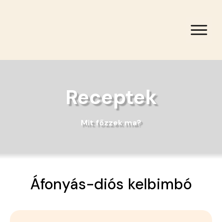
Receptek
Mit főzzek ma?
Áfonyás-diós kelbimbó