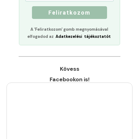
Feliratkozom
A 'Feliratkozom' gomb megnyomásával
elfogadod az
Adatkezelési tájékoztatót
Kövess
Facebookon is!