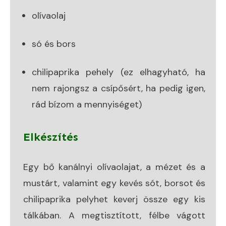
olívaolaj
só és bors
chilipaprika pehely (ez elhagyható, ha
nem rajongsz a csípősért, ha pedig igen,
rád bízom a mennyiséget)
Elkészítés
Egy bő kanálnyi olívaolajat, a mézet és a
mustárt, valamint egy kevés sót, borsot és
chilipaprika pelyhet keverj össze egy kis
tálkában. A megtisztított, félbe vágott