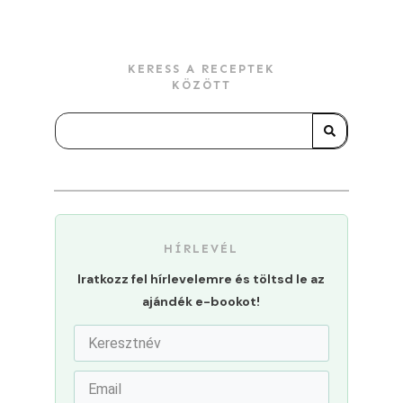
KERESS A RECEPTEK
KÖZÖTT
HÍRLEVÉL
Iratkozz fel hírlevelemre és töltsd le az
ajándék e-bookot!