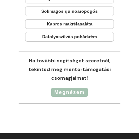
Sokmagos quinoaropogós
Kapros makrélasaláta
Datolyaszilvás pohárkrém
Ha további segítséget szeretnél,
tekintsd meg mentortámogatási
csomagjaimat!
Megnézem