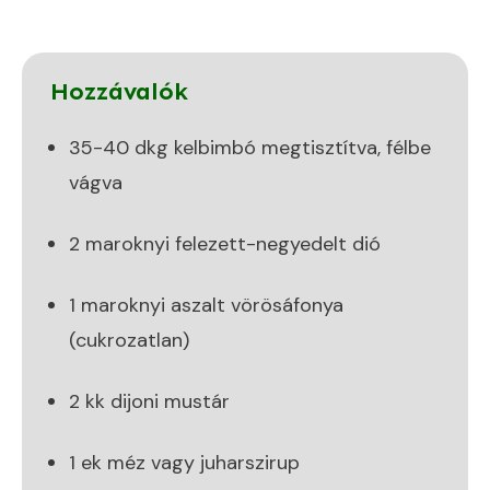
Hozzávalók
35-40 dkg kelbimbó megtisztítva, félbe
vágva
2 maroknyi felezett-negyedelt dió
1 maroknyi aszalt vörösáfonya
(cukrozatlan)
2 kk dijoni mustár
1 ek méz vagy juharszirup