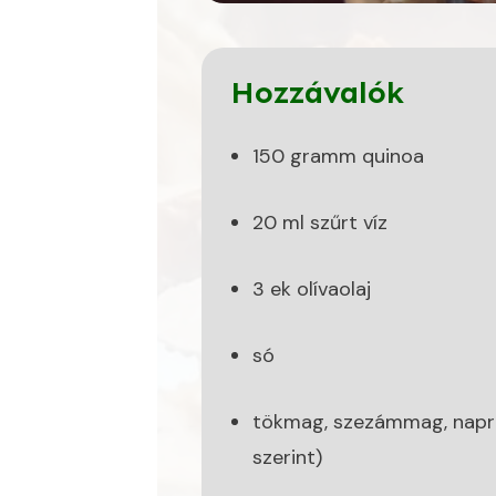
Hozzávalók
150 gramm quinoa
20 ml szűrt víz
3 ek olívaolaj
só
tökmag, szezámmag, napra
szerint)