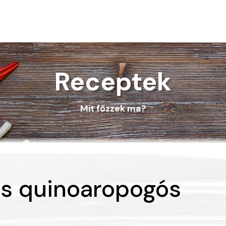
Receptek
Mit főzzek ma?
s quinoaropogós