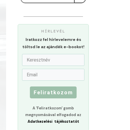
HÍRLEVÉL
Iratkozz fel hírlevelemre és
töltsd le az ajándék e-bookot!
Feliratkozom
A 'Feliratkozom' gomb
megnyomásával elfogadod az
Adatkezelési tájékoztatót