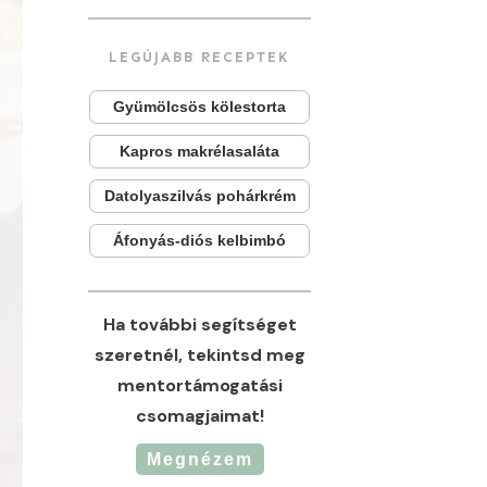
LEGÚJABB RECEPTEK
Gyümölcsös kölestorta
Kapros makrélasaláta
Datolyaszilvás pohárkrém
Áfonyás-diós kelbimbó
Ha további segítséget
szeretnél, tekintsd meg
mentortámogatási
csomagjaimat!
Megnézem