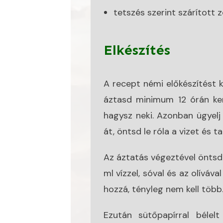
tetszés szerint szárított 
Elkészítés
A recept némi előkészítést k
áztasd minimum 12 órán ker
hagysz neki. Azonban ügyelj 
át, öntsd le róla a vizet és t
Az áztatás végeztével öntsd l
ml vízzel, sóval és az olíváva
hozzá, tényleg nem kell több
Ezután sütőpapírral béle