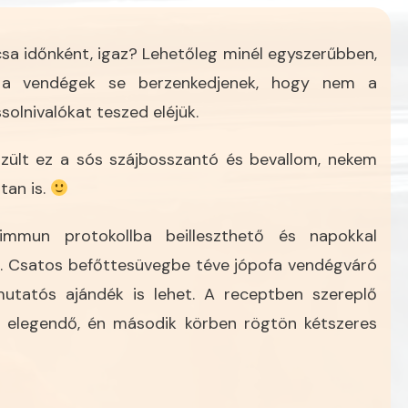
csa időnként, igaz? Lehetőleg minél egyszerűbben,
y a vendégek se berzenkedjenek, hogy nem a
solnivalókat teszed eléjük.
zült ez a sós szájbosszantó és bevallom, nekem
ttan is.
mmun protokollba beilleszthető és napokkal
le. Csatos befőttesüvegbe téve jópofa vendégváró
utatós ajándék is lehet. A receptben szereplő
 elegendő, én második körben rögtön kétszeres