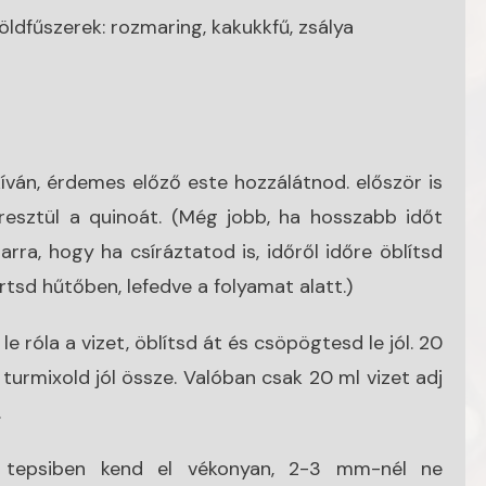
zöldfűszerek: rozmaring, kakukkfű, zsálya
íván, érdemes előző este hozzálátnod. először is
esztül a quinoát. (Még jobb, ha hosszabb időt
arra, hogy ha csíráztatod is, időről időre öblítsd
artsd hűtőben, lefedve a folyamat alatt.)
e róla a vizet, öblítsd át és csöpögtesd le jól. 20
l turmixold jól össze. Valóban csak 20 ml vizet adj
.
lt tepsiben kend el vékonyan, 2-3 mm-nél ne