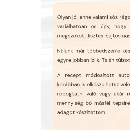
Olyan jó lenne valami sós rág
variálhatóan és úgy, hog
megszokott lisztes-sajtos nas
Nálunk már többedszerre kés
egyre jobban ízlik. Talán túlzo
A recept módosított autoi
korábban is elkészülhetsz ve
ropogtatni való vagy akár m
mennyiség bő másfél tepsire
adagot készítettem.