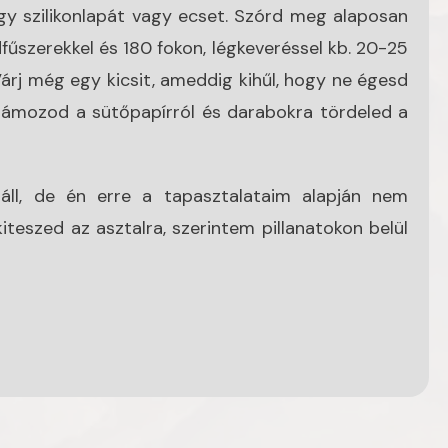
y szilikonlapát vagy ecset. Szórd meg alaposan
dfűszerekkel és 180 fokon, légkeveréssel kb. 20-25
árj még egy kicsit, ameddig kihűl, hogy ne égesd
hámozod a sütőpapírról és darabokra tördeled a
láll, de én erre a tapasztalataim alapján nem
kiteszed az asztalra, szerintem pillanatokon belül