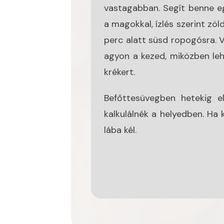
vastagabban. Segít benne eg
a magokkal, ízlés szerint zöl
perc alatt süsd ropogósra. V
agyon a kezed, miközben le
krékert.
Befőttesüvegben hetekig e
kalkulálnék a helyedben. Ha 
lába kél.