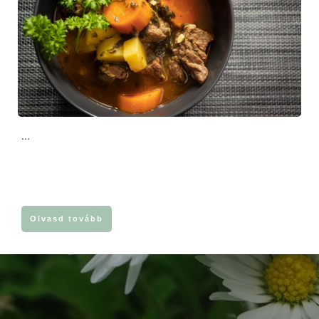
...
Olvasd tovább