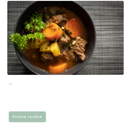
...
Olvasd tovább