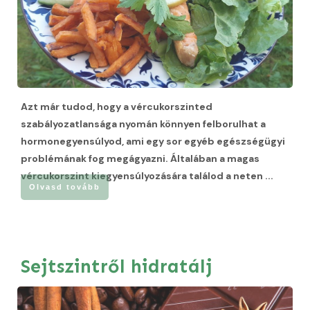
Azt már tudod, hogy a vércukorszinted
szabályozatlansága nyomán könnyen felborulhat a
hormonegyensúlyod, ami egy sor egyéb egészségügyi
problémának fog megágyazni. Általában a magas
vércukorszint kiegyensúlyozására találod a neten
...
Olvasd tovább
Sejtszintről hidratálj