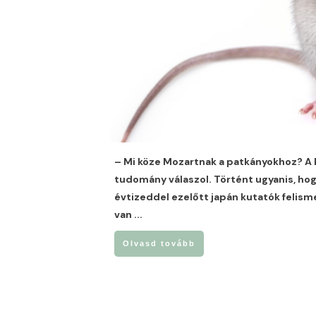
– Mi köze Mozartnak a patkányokhoz? A 
tudomány válaszol. Történt ugyanis, hog
évtizeddel ezelőtt japán kutatók felism
van
...
Olvasd tovább