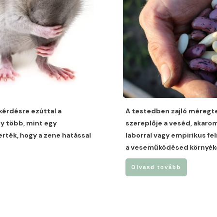
kérdésre ezúttal a
A testedben zajló méregte
y több, mint egy
szereplője a veséd, akarom
erték, hogy a zene hatással
laborral vagy empirikus f
a veseműködésed környéké
Olvasd tovább