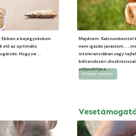
t. Ebben a bejegyzésben
Majdnem. Kalciumbevitel ko
k elő az optimális
nem igazán javaslom… …mer
 sugárzás. Hogy ne
...
intoleranciában vagy tejfe
bélrendszeri diszbiózissa
súlyosbítja a
...
Olvasd tovább
Vesetámogat