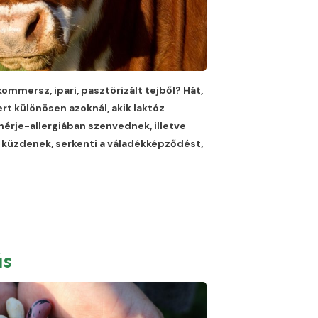
mmersz, ipari, pasztörizált tejből? Hát,
t különösen azoknál, akik laktóz
hérje-allergiában szenvednek, illetve
l küzdenek, serkenti a váladékképződést,
ás