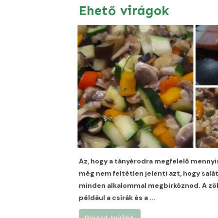
Ehető virágok
Az, hogy a tányérodra megfelelő mennyis
még nem feltétlen jelenti azt, hogy salá
minden alkalommal megbirkóznod. A zöl
például a csírák és a
...
Olvasd tovább