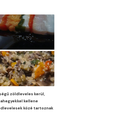
égű zöldleveles kerül,
tahegyekkel kellene
dlevelesek közé tartoznak