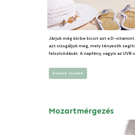
Járjuk még körbe kicsit azt a D-vitamin
azt vizsgáljuk meg, mely tényezők segíti
felszívódását. A napfény, vagyis az UVB
Olvasd tovább
Mozartmérgezés