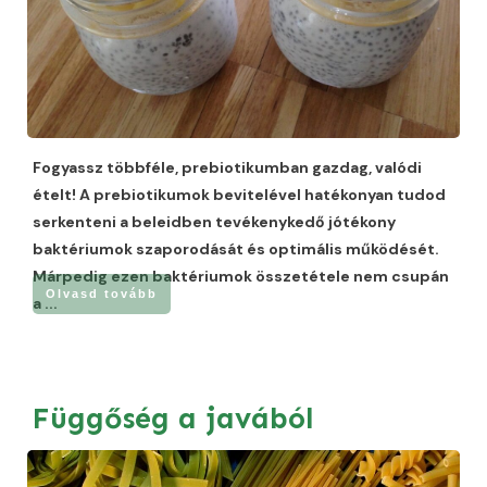
Fogyassz többféle, prebiotikumban gazdag, valódi
ételt! A prebiotikumok bevitelével hatékonyan tudod
serkenteni a beleidben tevékenykedő jótékony
baktériumok szaporodását és optimális működését.
Márpedig ezen baktériumok összetétele nem csupán
Olvasd tovább
a
...
Függőség a javából