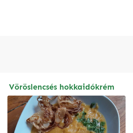
Vöröslencsés hokkaidókrém