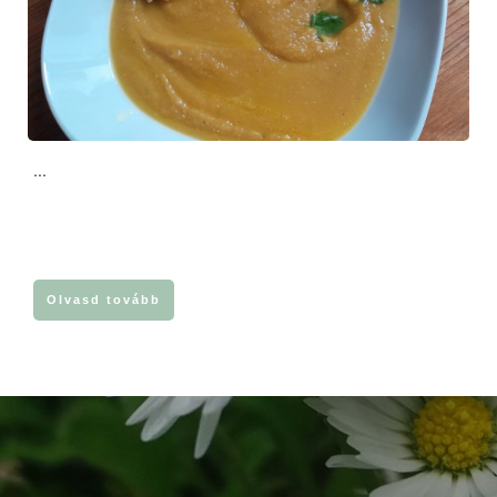
...
Olvasd tovább