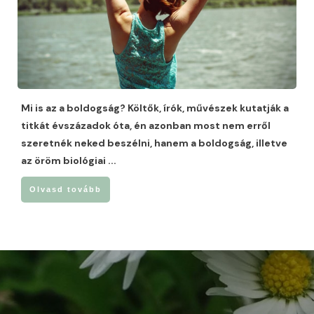
Mi is az a boldogság? Költők, írók, művészek kutatják a
titkát évszázadok óta, én azonban most nem erről
szeretnék neked beszélni, hanem a boldogság, illetve
az öröm biológiai
...
Olvasd tovább