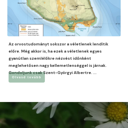
Az orvostudományt sokszor a véletlenek lendítik
előre. Még akkor is, ha ezek a véletlenek egyes
gyanútlan szemlélőkre nézvést időnként
meglehetősen nagy kellemetlenséggel is járnak.
Gondoljunk csak Szent-Györgyi Albertre.
...
Olvasd tovább