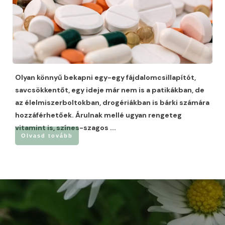
Olyan könnyű bekapni egy-egy fájdalomcsillapítót,
savcsökkentőt, egy ideje már nem is a patikákban, de
az élelmiszerboltokban, drogériákban is bárki számára
hozzáférhetőek. Árulnak mellé ugyan rengeteg
vitamint is, színes-szagos
...
Olvasd tovább