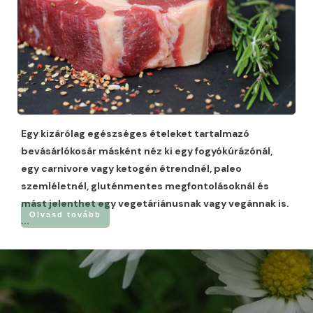
Egy kizárólag egészséges ételeket tartalmazó
bevásárlókosár másként néz ki egy fogyókúrázónál,
egy carnivore vagy ketogén étrendnél, paleo
szemléletnél, gluténmentes megfontolásoknál és
mást jelenthet egy vegetáriánusnak vagy vegánnak is.
Olvasd tovább
...