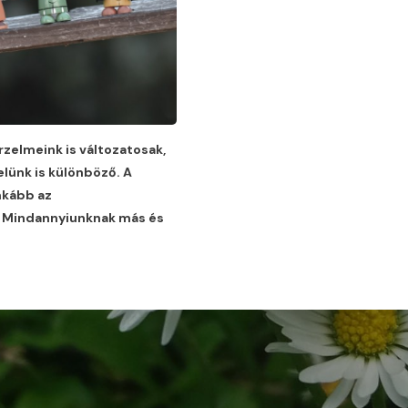
érzelmeink is változatosak,
lünk is különböző. A
nkább az
. Mindannyiunknak más és