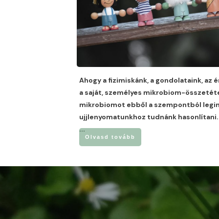
Ahogy a fizimiskánk, a gondolataink, az 
a saját, személyes mikrobiom-összetéte
mikrobiomot ebből a szempontból legi
ujjlenyomatunkhoz tudnánk hasonlítani
...
Olvasd tovább