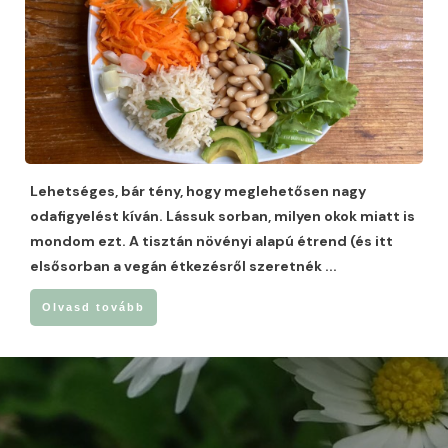
Lehetséges, bár tény, hogy meglehetősen nagy
odafigyelést kíván. Lássuk sorban, milyen okok miatt is
mondom ezt. A tisztán növényi alapú étrend (és itt
elsősorban a vegán étkezésről szeretnék
...
Olvasd tovább