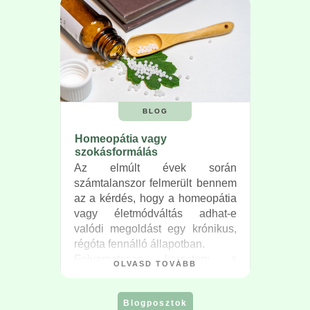
BLOG
Homeopátia vagy
szokásformálás
Az elmúlt évek során
számtalanszor felmerült bennem
az a kérdés, hogy a homeopátia
vagy életmódváltás adhat-e
valódi megoldást egy krónikus,
régóta fennálló állapotban.
Folyamatosan kerestem a
OLVASD TOVÁBB
válaszokat, és mivel a
közelmúltig nem igazán jutottam
Blogposztok
dűlőre, így magát a kérdést