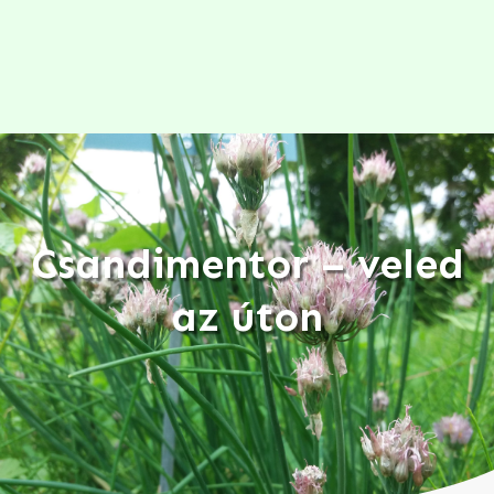
Csandimentor – veled
az úton