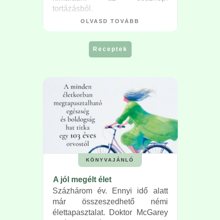
tortázásból.
OLVASD TOVÁBB
Receptek
KÖNYVAJÁNLÓ
A jól megélt élet
Százhárom év. Ennyi idő alatt
már összeszedhető némi
élettapasztalat. Doktor McGarey