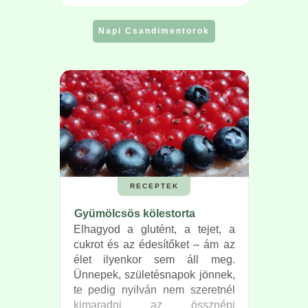
Napi Csandimentorok
RECEPTEK
Gyümölcsös kölestorta
Elhagyod a glutént, a tejet, a
cukrot és az édesítőket – ám az
élet ilyenkor sem áll meg.
Ünnepek, születésnapok jönnek,
te pedig nyilván nem szeretnél
kimaradni az össznépi