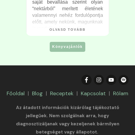
saját bevallása szerint olyan
“nektárból” merített életének
valamennyi nehéz fordulópontja
előtt, amely nekünk, magunknak
is rendelkezésünkre áll.
OLVASD TOVÁBB
Könyvajánlók
Főoldal
|
Blog
|
Receptek
|
Kapcsolat
|
Rólam
Az átadott információk kizárólag tájékoztató
jellegűek. Nem szolgálnak arra, hogy
diagnosztizáljanak vagy kezeljenek bármilyen
betegséget vagy állapotot.