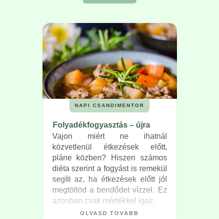
vizsgáltam meg közelebbről.
NAPI CSANDIMENTOR
Folyadékfogyasztás – újra
Vajon miért ne ihatnál
közvetlenül étkezések előtt,
pláne közben? Hiszen számos
diéta szerint a fogyást is remekül
segíti az, ha étkezések előtt jól
megtöltöd a bendődet vízzel. Ez
azonban csak mértékkel igaz.
OLVASD TOVÁBB