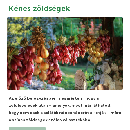
Kénes zöldségek
Az előző bejegyzésben megígértem, hogy a
zöldlevelesek után – amelyek, most már láthatod,
hogy nem csak a saláták népes táborát alkotják – mára
a színes zöldségek széles választékából
...