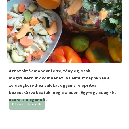
Azt szokták mondani erre, tényleg, csak
megszületnünk volt nehéz. Az elmúlt napokban a
zöldségkörethez valókat ugyanis felaprítva,
bezacskózva kaptuk meg a piacon. Egy-egy adag két
napra is elegendő
...
Olvasd tovább