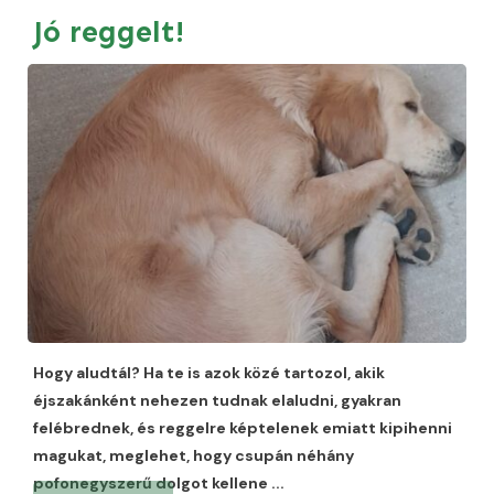
Jó reggelt!
Hogy aludtál? Ha te is azok közé tartozol, akik
éjszakánként nehezen tudnak elaludni, gyakran
felébrednek, és reggelre képtelenek emiatt kipihenni
magukat, meglehet, hogy csupán néhány
pofonegyszerű dolgot kellene
...