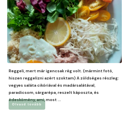
Reggeli, mert már igencsak rég volt. (mármint fotó,
hiszen reggelizni azért szoktam) A zöldséges részleg:
vegyes saláta cikóriával és madársalátával,
paradicsom, sárgarépa, reszelt káposzta, és
édeskömény, ami, most
...
Olvasd tovább