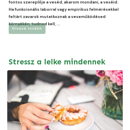
fontos szereplője a veséd, akarom mondani, a veséid.
Ha funkcionális laborral vagy empirikus felmérésekkel
feltárt zavarok mutatkoznak a veseműködésed
környékén, tudnod kell,
...
Olvasd tovább
Stressz a lelke mindennek