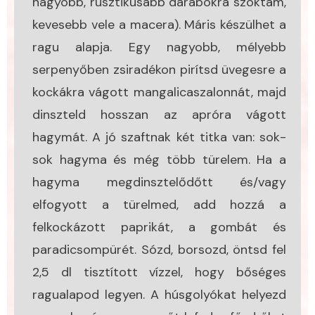
nagyobb, rusztikusabb darabokra szoktam,
kevesebb vele a macera). Máris készülhet a
ragu alapja. Egy nagyobb, mélyebb
serpenyőben zsiradékon pirítsd üvegesre a
kockákra vágott mangalicaszalonnát, majd
dinszteld hosszan az apróra vágott
hagymát. A jó szaftnak két titka van: sok-
sok hagyma és még több türelem. Ha a
hagyma megdinsztelődőtt és/vagy
elfogyott a türelmed, add hozzá a
felkockázott paprikát, a gombát és
paradicsompürét. Sózd, borsozd, öntsd fel
2,5 dl tisztított vízzel, hogy bőséges
ragualapod legyen. A húsgolyókat helyezd