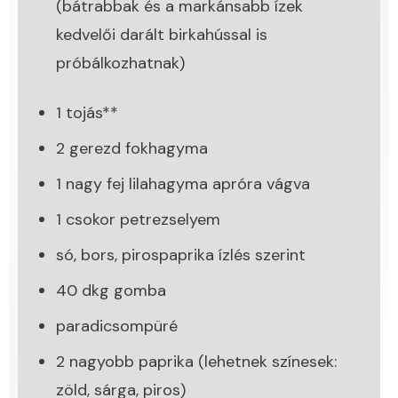
(bátrabbak és a markánsabb ízek
kedvelői darált birkahússal is
próbálkozhatnak)
1 tojás**
2 gerezd fokhagyma
1 nagy fej lilahagyma apróra vágva
1 csokor petrezselyem
só, bors, pirospaprika ízlés szerint
40 dkg gomba
paradicsompüré
2 nagyobb paprika (lehetnek színesek:
zöld, sárga, piros)