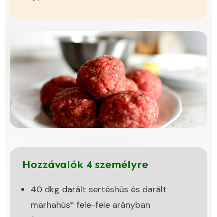
Hozzávalók 4 személyre
40 dkg darált sertéshús és darált
marhahús* fele-fele arányban