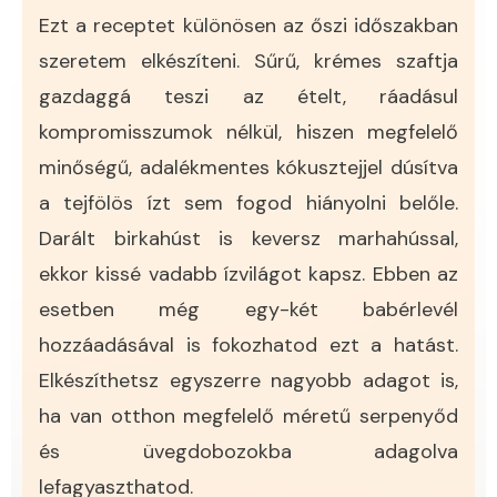
Ezt a receptet különösen az őszi időszakban
szeretem elkészíteni. Sűrű, krémes szaftja
gazdaggá teszi az ételt, ráadásul
kompromisszumok nélkül, hiszen megfelelő
minőségű, adalékmentes kókusztejjel dúsítva
a tejfölös ízt sem fogod hiányolni belőle.
Darált birkahúst is keversz marhahússal,
ekkor kissé vadabb ízvilágot kapsz. Ebben az
esetben még egy-két babérlevél
hozzáadásával is fokozhatod ezt a hatást.
Elkészíthetsz egyszerre nagyobb adagot is,
ha van otthon megfelelő méretű serpenyőd
és üvegdobozokba adagolva
lefagyaszthatod.