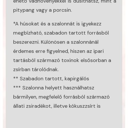
ehető vadnövényekkel is dúsíthatsz, mint a
pitypang vagy a porcsin.
*A húsokat és a szalonnát is igyekezz
megbízható, szabadon tartott forrásból
beszerezni. Különösen a szalonnánál
érdemes erre figyelned, hiszen az ipari
tartásból származó toxinok elsősorban a
zsírban tárolódnak.
** Szabadon tartott, kapirgálós
*** Szalonna helyett használhatsz
bármilyen, megfelelő forrásból származó
állati zsiradékot, illetve kókuszzsírt is