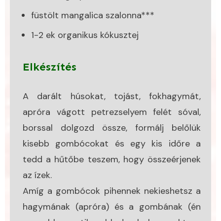
füstölt mangalica szalonna***
1-2 ek organikus kókusztej
Elkészítés
A darált húsokat, tojást, fokhagymát,
apróra vágott petrezselyem felét sóval,
borssal dolgozd össze, formálj belőlük
kisebb gombócokat és egy kis időre a
tedd a hűtőbe teszem, hogy összeérjenek
az ízek.
Amíg a gombócok pihennek nekieshetsz a
hagymának (apróra) és a gombának (én