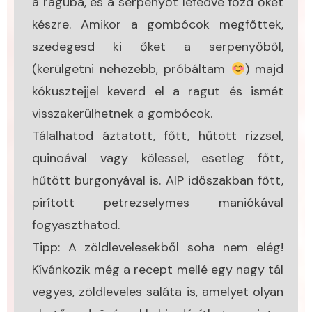
a raguba, és a serpenyőt lefedve főzd őket
készre. Amikor a gombócok megfőttek,
szedegesd ki őket a serpenyőből,
(kerülgetni nehezebb, próbáltam
) majd
kókusztejjel keverd el a ragut és ismét
visszakerülhetnek a gombócok.
Tálalhatod áztatott, főtt, hűtött rizzsel,
quinoával vagy kölessel, esetleg főtt,
hűtött burgonyával is. AIP időszakban főtt,
pirított petrezselymes maniókával
fogyaszthatod.
Tipp: A zöldlevelesekből soha nem elég!
Kívánkozik még a recept mellé egy nagy tál
vegyes, zöldleveles saláta is, amelyet olyan