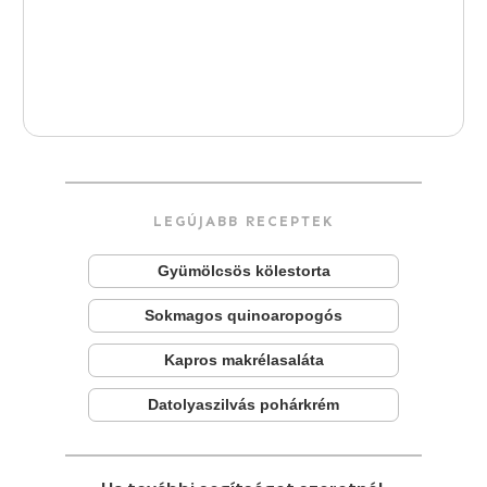
LEGÚJABB RECEPTEK
Gyümölcsös kölestorta
Sokmagos quinoaropogós
Kapros makrélasaláta
Datolyaszilvás pohárkrém