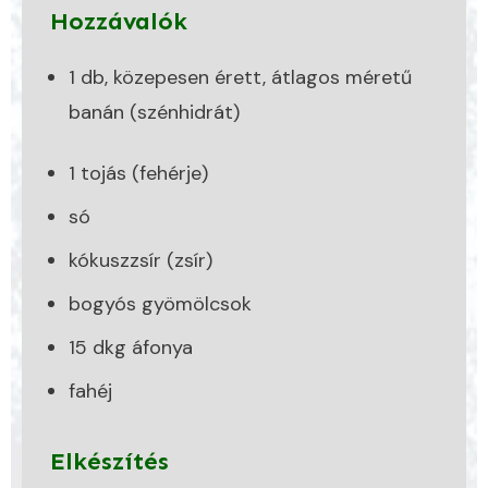
Hozzávalók
1 db, közepesen érett, átlagos méretű
banán (szénhidrát)
1 tojás (fehérje)
só
kókuszzsír (zsír)
bogyós gyömölcsok
15 dkg áfonya
fahéj
Elkészítés