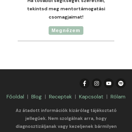
Ha további segítséget szeretnél,
tekintsd meg mentortámogatási
csomagjaimat!
Megnézem
Főoldal
|
Blog
|
Receptek
|
Kapcsolat
|
Rólam
Az átadott információk kizárólag tájékoztató
jellegűek. Nem szolgálnak arra, hogy
diagnosztizáljanak vagy kezeljenek bármilyen