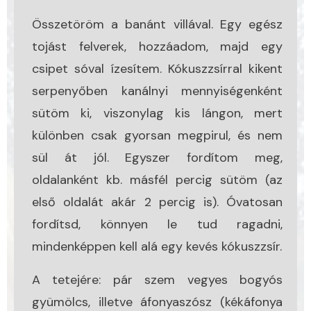
Összetöröm a banánt villával. Egy egész
tojást felverek, hozzáadom, majd egy
csipet sóval ízesítem. Kókuszzsírral kikent
serpenyőben kanálnyi mennyiségenként
sütöm ki, viszonylag kis lángon, mert
különben csak gyorsan megpirul, és nem
sül át jól. Egyszer fordítom meg,
oldalanként kb. másfél percig sütöm (az
első oldalát akár 2 percig is). Óvatosan
fordítsd, könnyen le tud ragadni,
mindenképpen kell alá egy kevés kókuszzsír.
A tetejére: pár szem vegyes bogyós
gyümölcs, illetve áfonyaszósz (kékáfonya