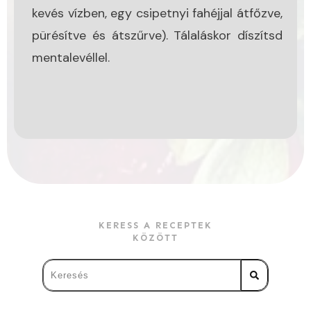
kevés vízben, egy csipetnyi fahéjjal átfőzve,
pürésítve és átszűrve). Tálaláskor díszítsd
mentalevéllel.
KERESS A RECEPTEK
KÖZÖTT