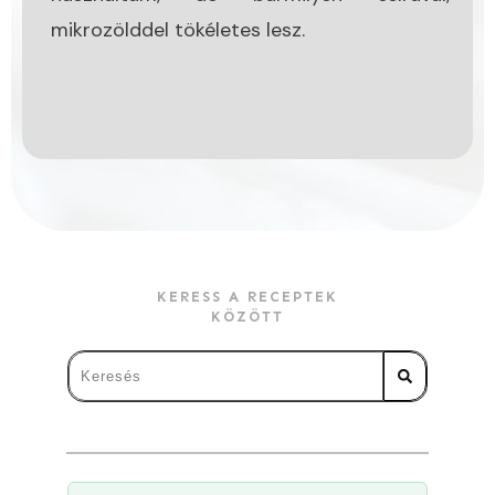
mikrozölddel tökéletes lesz.
KERESS A RECEPTEK
KÖZÖTT