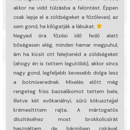
akkor ne vidd túlzásba a felöntést. Éppen
csak lepje el a zöldségeket a főzőleved, az
sem gond, ha kilógatják a lábukat.
Negyed óra főzési idő fedő alatt
bőségesen elég, minden hamar megpuhul,
ám ha kicsit ott felejtenéd a zöldségeket
(ahogy én is tettem legutóbb), akkor sincs
nagy gond, legfeljebb kevesebb dolga lesz
a botmixerednek. Mixelés előtt még
rengeteg friss bazsalikomot tettem bele,
illetve két evőkanálnyi, sűrű kókusztejjel
krémesítttem rajta.. A mártogatős
díszítéséhez most brokkolicsírát
használtam, de bármilyen csírával,