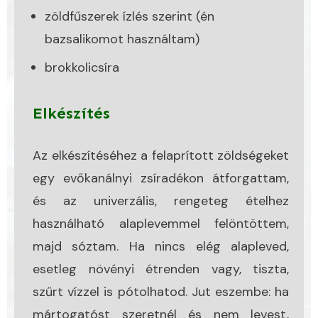
zöldfűszerek ízlés szerint (én
bazsalikomot használtam)
brokkolicsíra
Elkészítés
Az elkészítéséhez a felaprított zöldségeket
egy evőkanálnyi zsíradékon átforgattam,
és az univerzális, rengeteg ételhez
használható alaplevemmel felöntöttem,
majd sóztam. Ha nincs elég alapleved,
esetleg növényi étrenden vagy, tiszta,
szűrt vízzel is pótolhatod. Jut eszembe: ha
mártogatóst szeretnél és nem levest,