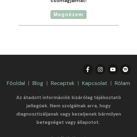
csomagjaimat!
Megnézem
Főoldal
|
Blog
|
Receptek
|
Kapcsolat
|
Rólam
Az átadott információk kizárólag tájékoztató
jellegűek. Nem szolgálnak arra, hogy
diagnosztizáljanak vagy kezeljenek bármilyen
betegséget vagy állapotot.