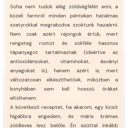
Soha nem tudok elég zöldségfélét enni, a
közeli farmról minden pénteken hatalmas
szatyrokkal megrakodva szoktunk hazaérni.
Nem csak azért rajongok értük, mert
rengeteg rostot és sokféle hasznos
tápanyagot tartalmaznak (ideértve az
antioxidánsokat, vitaminokat, ásványi
anyagokat is), hanem azért is, mert
változatosan elkészíthetőek, miközben a
konyhában sem kell hosszú órákat
eltöltenem.
A következő receptet, ha akarom, egy kicsit
hígabbra engedem, és máris krémes
zöldleves lesz belőle. Én ezúttal inkább