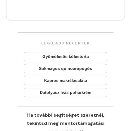
LEGÚJABB RECEPTEK
Gyümölcsös kölestorta
Sokmagos quinoaropogós
Kapros makrélasaláta
Datolyaszilvás pohárkrém
Ha további segítséget szeretnél,
tekintsd meg mentortámogatási