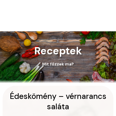
Receptek
Mit főzzek ma?
Édeskömény – vérnarancs
saláta