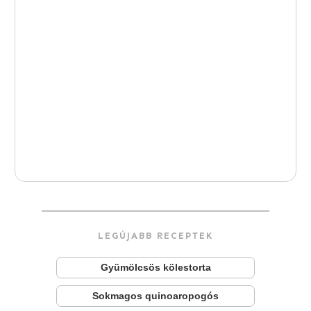
LEGÚJABB RECEPTEK
Gyümölcsös kölestorta
Sokmagos quinoaropogós