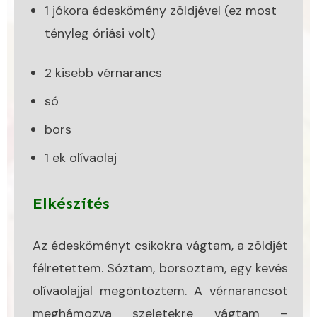
1 jókora édeskömény zöldjével (ez most
tényleg óriási volt)
2 kisebb vérnarancs
só
bors
1 ek olívaolaj
Elkészítés
Az édesköményt csikokra vágtam, a zöldjét
félretettem. Sóztam, borsoztam, egy kevés
olívaolajjal megöntöztem. A vérnarancsot
meghámozva szeletekre vágtam –