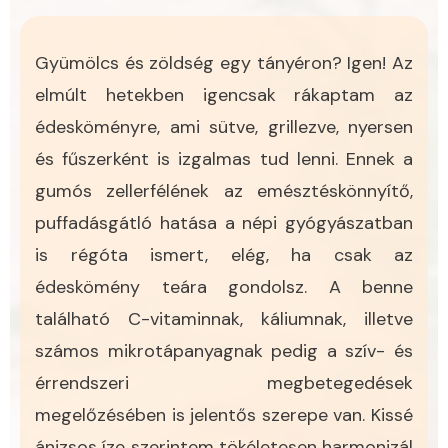
Gyümölcs és zöldség egy tányéron? Igen! Az
elmúlt hetekben igencsak rákaptam az
édesköményre, ami sütve, grillezve, nyersen
és fűszerként is izgalmas tud lenni. Ennek a
gumós zellerfélének az emésztéskönnyítő,
puffadásgátló hatása a népi gyógyászatban
is régóta ismert, elég, ha csak az
édeskömény teára gondolsz. A benne
található C-vitaminnak, káliumnak, illetve
számos mikrotápanyagnak pedig a szív- és
érrendszeri megbetegedések
megelőzésében is jelentős szerepe van. Kissé
ánizsos íze szerintem tökéletesen harmonizál