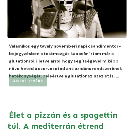
Valamikor, egy tavaly novemberi napi csandimentor-
bejegyzésben a testmozgás kapcsán írtam már a
glutationról, illetve arról, hogy segítségével miképp
növelheted a szervezeted antioxidáns rendszerének
hatékonyságát, beleértve a glutationszintézist is.
...
Olvasd tovább
Élet a pizzán és a spagettin
túl. A mediterrán étrend