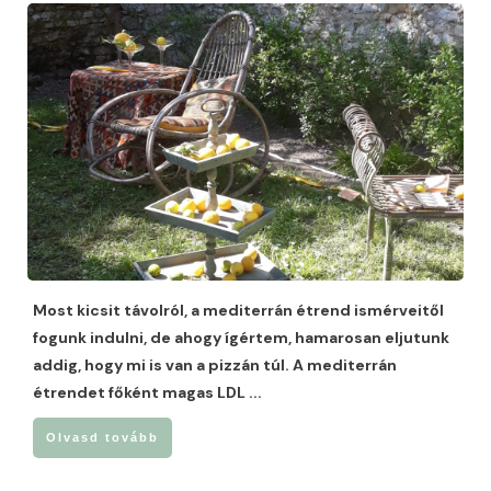
Most kicsit távolról, a mediterrán étrend ismérveitől
fogunk indulni, de ahogy ígértem, hamarosan eljutunk
addig, hogy mi is van a pizzán túl. A mediterrán
étrendet főként magas LDL
...
Olvasd tovább