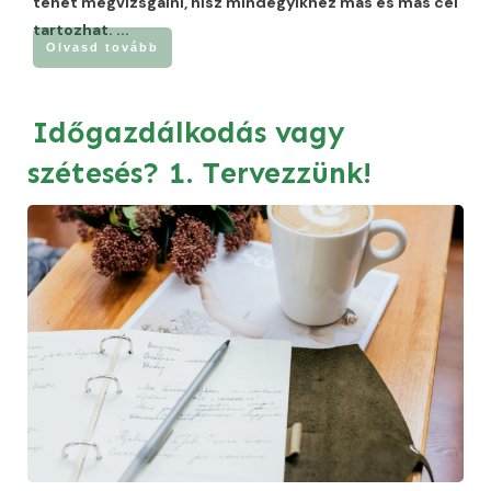
tehét megvizsgálni, hisz mindegyikhez más és más cél
tartozhat.
...
Olvasd tovább
Időgazdálkodás vagy
szétesés? 1. Tervezzünk!