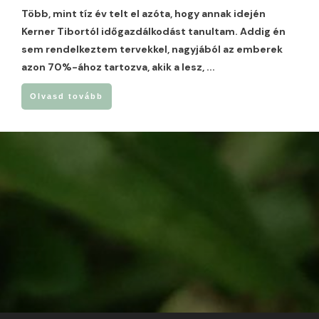
Több, mint tíz év telt el azóta, hogy annak idején
Kerner Tibortól időgazdálkodást tanultam. Addig én
sem rendelkeztem tervekkel, nagyjából az emberek
azon 70%-ához tartozva, akik a lesz,
...
Olvasd tovább