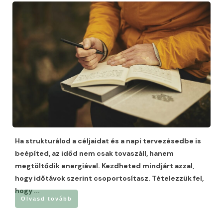
Ha strukturálod a céljaidat és a napi tervezésedbe is
beépíted, az időd nem csak tovaszáll, hanem
megtöltődik energiával. Kezdheted mindjárt azzal,
hogy időtávok szerint csoportosítasz. Tételezzük fel,
hogy
...
Olvasd tovább