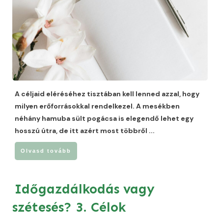
A céljaid eléréséhez tisztában kell lenned azzal, hogy
milyen erőforrásokkal rendelkezel. A mesékben
néhány hamuba sült pogácsa is elegendő lehet egy
hosszú útra, de itt azért most többről
...
Olvasd tovább
Időgazdálkodás vagy
szétesés? 3. Célok