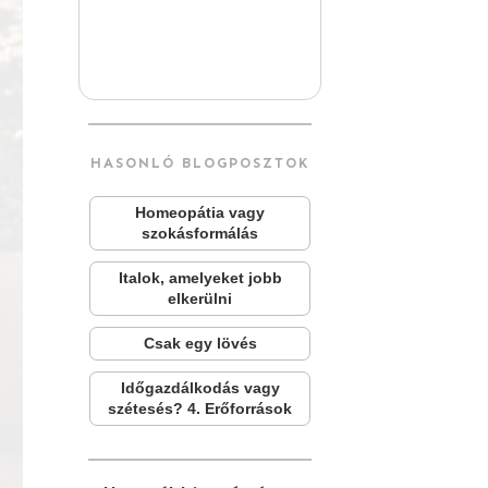
HASONLÓ BLOGPOSZTOK
Homeopátia vagy
szokásformálás
Italok, amelyeket jobb
elkerülni
Csak egy lövés
Időgazdálkodás vagy
szétesés? 4. Erőforrások