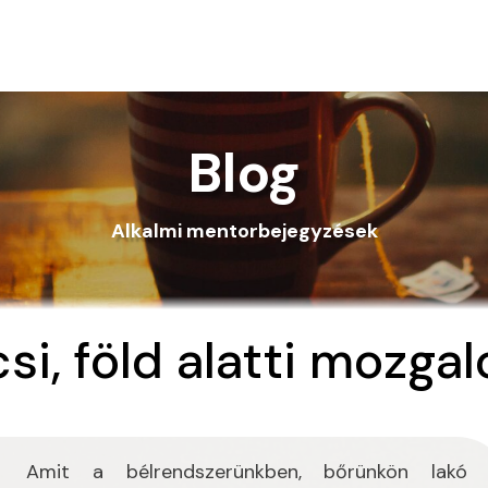
Blog
Alkalmi mentorbejegyzések
csi, föld alatti mozga
Amit a bélrendszerünkben, bőrünkön lakó