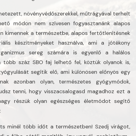
tezett, növényvédőszerekkel, műtrágyával terhelt
thető módon nem szívesen fogyasztanánk alapos
án kimennek a természetbe, alapos fertőtlenítésnek
riális készítményeket használva, ami a jótékony
oorganizmus sereg számára is egyenlő a halálos
 több száz SBO faj lelhető fel, köztük olyanok is,
gyógyulását segítik elő, ami különösen előnyös egy
nnak azonban olyan, természetes gyógymódok,
dsz tenni, hogy visszacsalogasd magadhoz ezt a
, nagy részük olyan egészséges életmódot segítő
:
ts minél több időt a természetben! Szedj virágot,