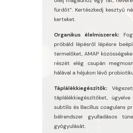
ölelj magadhoz egy fát, hevered
fürdőt”. Kertészkedj kesztyű né
kerteket.
Organikus élelmiszerek:
Fogy
próbáld lépésről lépésre beép
termelőket, AMAP közösségeket
részét elég csupán megmosn
hálával a héjukon lévő probioti
Táplálékkiegészítők:
Végezetül
táplálékkiegészítőket, ügyelv
subtilis és Bacillus coagulans p
bélrendszer gyulladásos tüne
gyógyulását.