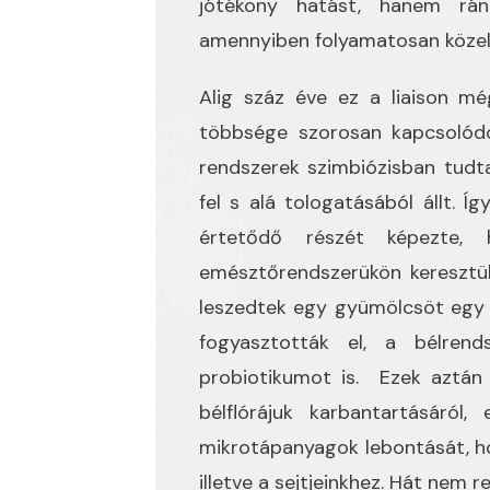
jótékony hatást, hanem rán
amennyiben folyamatosan közele
Alig száz éve ez a liaison m
többsége szorosan kapcsolódo
rendszerek szimbiózisban tudt
fel s alá tologatásából állt. 
értetődő részét képezte, 
emésztőrendszerükön keresztül
leszedtek egy gyümölcsöt egy fá
fogyasztották el, a bélrend
probiotikumot is. Ezek aztán
bélflórájuk karbantartásáról, 
mikrotápanyagok lebontását, h
illetve a sejtjeinkhez. Hát nem