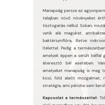
Manapság persze az agyonperme
talajban növő növényeket ér
tisztogatás nélkül. Sokan, miut
vetik alá magukat, antibakte
baktériumflóra, illetve mikr
ítélettel. Pedig a természetben
amelyek éppen a sérült bélfal 
áteresztő bél esetében. Va
amelyeket manapság is meg tu
kicsi, föld alatti mozgalmat
stratégia, ami pénzbe sem kerül
Kapcsolat a természettel:
Töl