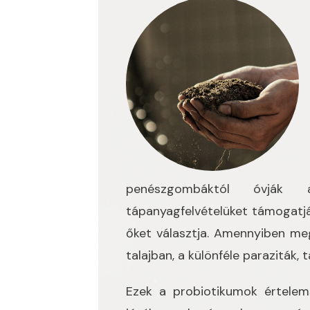
penészgombáktól óvják 
tápanyagfelvételüket támogatj
őket választja. Amennyiben me
talajban, a különféle paraziták
Ezek a probiotikumok értelem