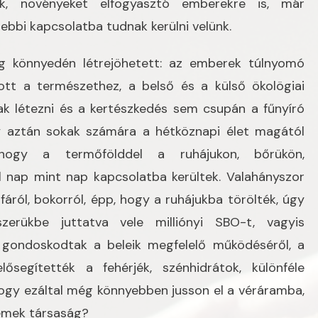
k, növényeket elfogyasztó emberekre is, már
bbi kapcsolatba tudnak kerülni velünk.
ég könnyedén létrejöhetett: az emberek túlnyomó
tt a természethez, a belső és a külső ökolögiai
ak létezni és a kertészkedés sem csupán a fűnyíró
Így aztán sokak számára a hétköznapi élet magától
hogy a termőfölddel a ruhájukon, bőrükön,
 nap mint nap kapcsolatba kerültek. Valahányszor
ról, bokorról, épp, hogy a ruhájukba törölték, úgy
szerükbe juttatva vele milliónyi SBO-t, vagyis
 gondoskodtak a beleik megfelelő működéséről, a
elősegítették a fehérjék, szénhidrátok, különféle
ogy ezáltal még könnyebben jusson el a véráramba,
 remek társaság?