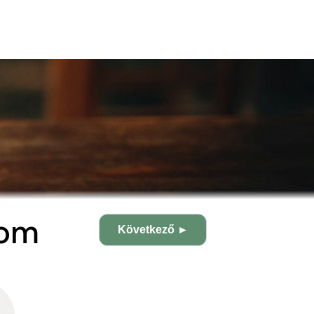
lom
Következő ►