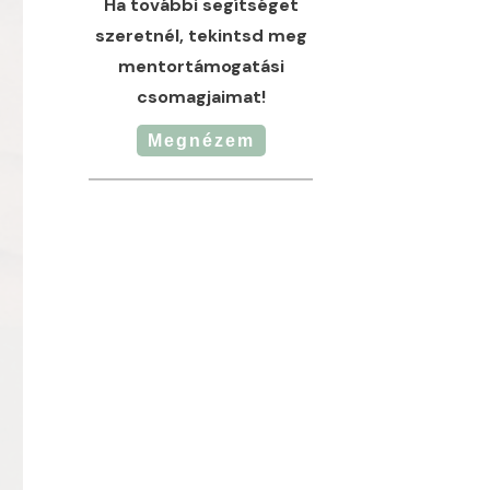
Ha további segítséget
szeretnél, tekintsd meg
mentortámogatási
csomagjaimat!
Megnézem