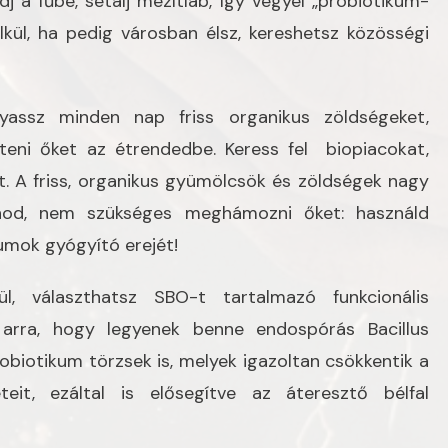
j a fűbe, sétálj mezítláb, így vegyél „probiotikum-
lkül, ha pedig városban élsz, kereshetsz közösségi
assz minden nap friss organikus zöldségeket,
íteni őket az étrendedbe. Keress fel biopiacokat,
. A friss, organikus gyümölcsök és zöldségek nagy
od, nem szükséges meghámozni őket: használd
kumok gyógyító erejét!
, választhatsz SBO-t tartalmazó funkcionális
e arra, hogy legyenek benne endospórás Bacillus
robiotikum törzsek is, melyek igazoltan csökkentik a
teit, ezáltal is elősegítve az áteresztő bélfal