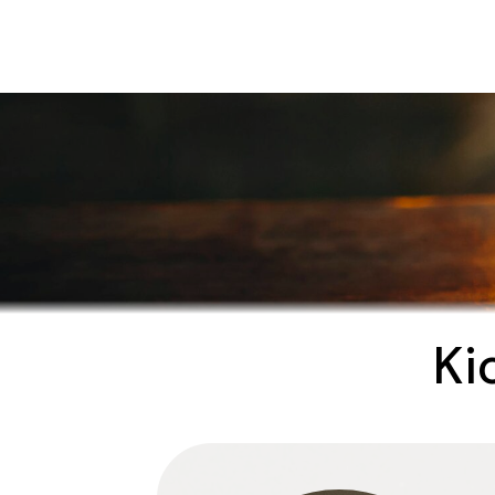
Ki
Bejegyzés
navigáció