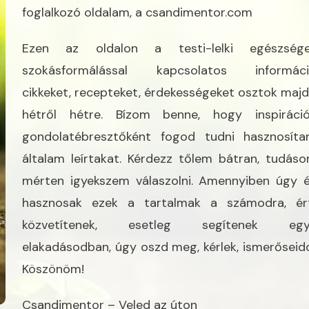
foglalkozó oldalam, a
csandimentor.com
Ezen az oldalon a testi-lelki egészsége
szokásformálással kapcsolatos informáci
cikkeket, recepteket, érdekességeket osztok maj
hétről hétre. Bízom benne, hogy inspiráció
gondolatébresztőként fogod tudni hasznosíta
általam leírtakat. Kérdezz tőlem bátran, tudás
mérten igyekszem válaszolni. Amennyiben úgy é
hasznosak ezek a tartalmak a számodra, ér
közvetítenek, esetleg segítenek egy
elakadásodban, úgy oszd meg, kérlek, ismerőseidde
Köszönöm!
Csandimentor – Veled az úton