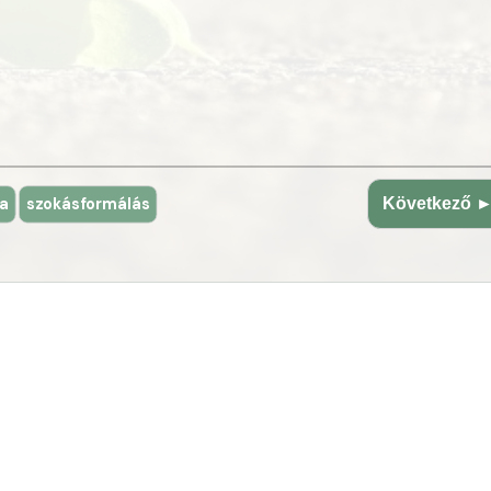
la
szokásformálás
Következő 