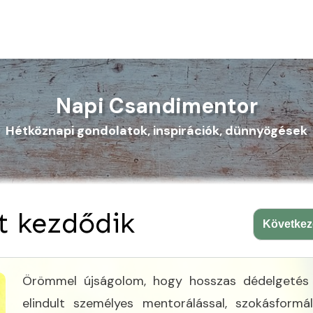
Napi Csandimentor
Hétköznapi gondolatok, inspirációk, dünnyögések
t kezdődik
Követke
Örömmel újságolom, hogy hosszas dédelgetés
elindult személyes mentorálással, szokásformál