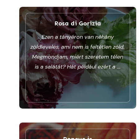
Rosa di Gorizia
Ezen a tányéron van néhány
zöldleveles, ami nem is feltétlen zöld.
Megmondjam, miért szeretem télen
is a salátát? Hát például ezért a
...
Popeye is