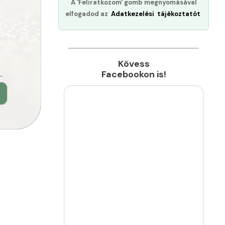
A 'Feliratkozom' gomb megnyomásával
elfogadod az
Adatkezelési tájékoztatót
Kövess
Facebookon is!
►