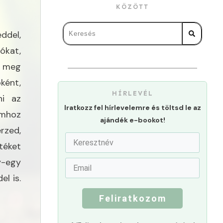
KÖZÖTT
ddel,
ókat,
d meg
ként,
HÍRLEVÉL
ni az
Iratkozz fel hírlevelemre és töltsd le az
omhoz
ajándék e-bookot!
rzed,
téket
-egy
l is.
Feliratkozom