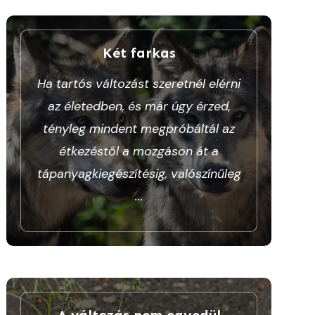
Két farkas
Ha tartós változást szeretnél elérni
az életedben, és már úgy érzed,
tényleg mindent megpróbáltál az
étkezéstől a mozgáson át a
tápanyagkiegészítésig, valószínűleg
...
A változás nem egyedül