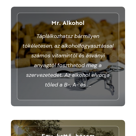
Mr. Alkohol
Táplálkozhatsz bármilyen
tökéletesen, az alkoholfogyasztással
számos vitamintól és ásványi
anyagtól foszthatod meg a
szervezetedet. Az alkohol elvonja
tőled a B-, A- és
...
Egy, kettő, három