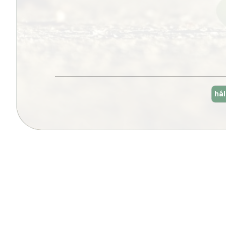
Bejegyzés
há
navigáció