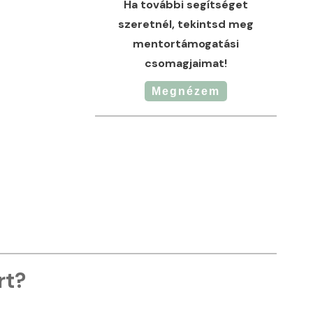
Ha további segítséget
szeretnél, tekintsd meg
mentortámogatási
csomagjaimat!
Megnézem
rt?