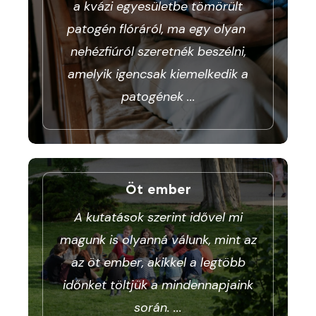
a kvázi egyesületbe tömörült
patogén flóráról, ma egy olyan
nehézfiúról szeretnék beszélni,
amelyik igencsak kiemelkedik a
patogének
...
Öt ember
A kutatások szerint idővel mi
magunk is olyanná válunk, mint az
az öt ember, akikkel a legtöbb
időnket töltjük a mindennapjaink
során.
...