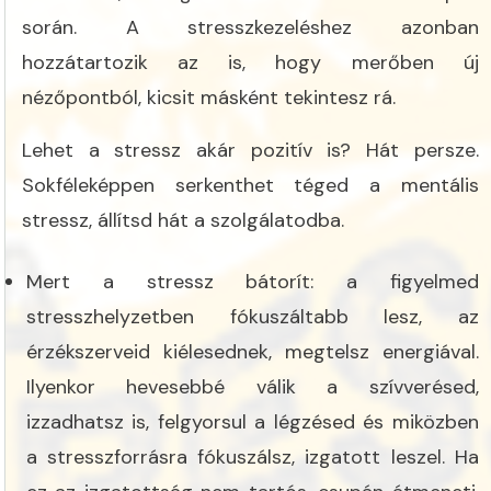
során. A stresszkezeléshez azonban
hozzátartozik az is, hogy merőben új
nézőpontból, kicsit másként tekintesz rá.
Lehet a stressz akár pozitív is? Hát persze.
Sokféleképpen serkenthet téged a mentális
stressz, állítsd hát a szolgálatodba.
Mert a stressz bátorít: a figyelmed
stresszhelyzetben fókuszáltabb lesz, az
érzékszerveid kiélesednek, megtelsz energiával.
Ilyenkor hevesebbé válik a szívverésed,
izzadhatsz is, felgyorsul a légzésed és miközben
a stresszforrásra fókuszálsz, izgatott leszel. Ha