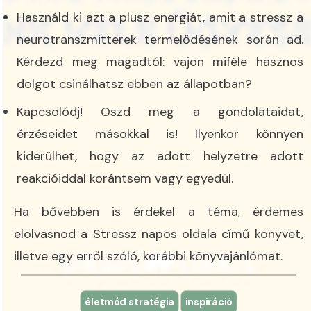
Használd ki azt a plusz energiát, amit a stressz a
neurotranszmitterek termelődésének során ad.
Kérdezd meg magadtól: vajon miféle hasznos
dolgot csinálhatsz ebben az állapotban?
Kapcsolódj! Oszd meg a gondolataidat,
érzéseidet másokkal is! Ilyenkor könnyen
kiderülhet, hogy az adott helyzetre adott
reakcióiddal korántsem vagy egyedül.
Ha bővebben is érdekel a téma, érdemes
elolvasnod a Stressz napos oldala című könyvet,
illetve egy erről szóló,
korábbi könyvajánlómat.
életmód stratégia
inspiráció