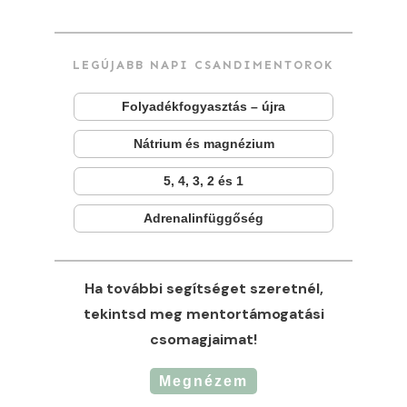
LEGÚJABB NAPI CSANDIMENTOROK
Folyadékfogyasztás – újra
Nátrium és magnézium
5, 4, 3, 2 és 1
Adrenalinfüggőség
Ha további segítséget szeretnél,
tekintsd meg mentortámogatási
csomagjaimat!
Megnézem