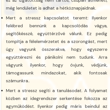
ez az izgatottság nem tartós, csupán átmeneti,
még lendületet is adhat a hétköznapjaidnak.
Mert a stressz kapcsolatot teremt: Ilyenkor
felébred bennünk a kapcsolódás vágya,
segítőkésszé, együttérzővé válunk. Ez pedig
tompítja a félelemérzetet és a szorongást, mert
úgy vagyunk összerakva, hogy egyszerre
együttérezni és pánikolni nem tudunk. Arra
vágyunk ilyenkor, hogy óvjunk, védjünk,
támogassunk mindazokat, akik fontosak
számunkra..
Mert a stressz segíti a tanulásodat. A folyamat
közben az idegrendszer serkentése fokozza az
agyműködést. Ilyenkor pedig máris beindul az