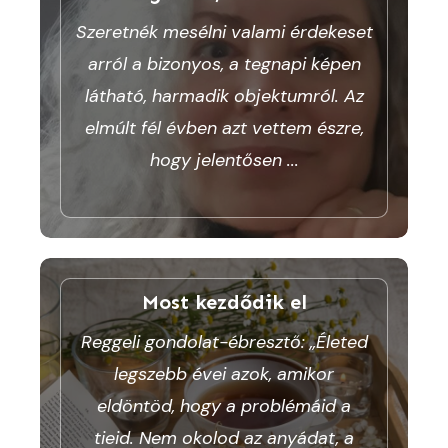
Szeretnék mesélni valami érdekeset
arról a bizonyos, a tegnapi képen
látható, harmadik objektumról. Az
elmúlt fél évben azt vettem észre,
hogy jelentősen
...
Most kezdődik el
Reggeli gondolat-ébresztő: „Életed
legszebb évei azok, amikor
eldöntöd, hogy a problémáid a
tieid. Nem okolod az anyádat, a