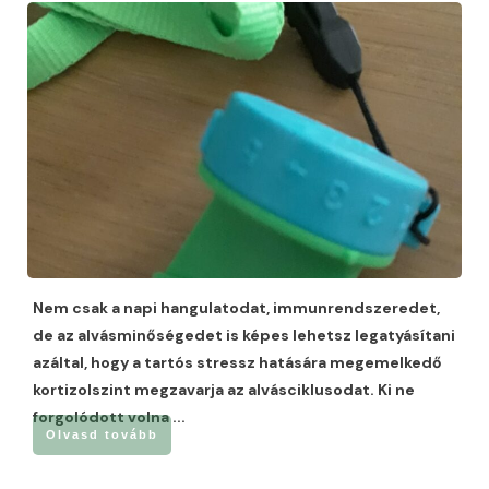
Nem csak a napi hangulatodat, immunrendszeredet,
de az alvásminőségedet is képes lehetsz legatyásítani
azáltal, hogy a tartós stressz hatására megemelkedő
kortizolszint megzavarja az alvásciklusodat. Ki ne
forgolódott volna
...
Olvasd tovább