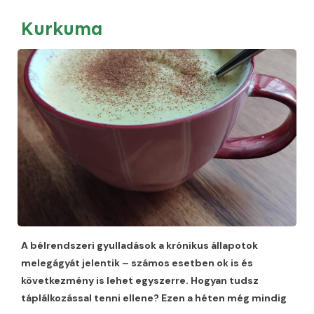
Kurkuma
A bélrendszeri gyulladások a krónikus állapotok
melegágyát jelentik – számos esetben ok is és
következmény is lehet egyszerre. Hogyan tudsz
táplálkozással tenni ellene? Ezen a héten még mindig