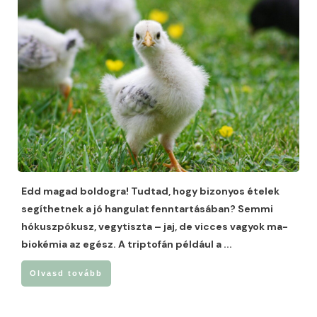
Edd magad boldogra! Tudtad, hogy bizonyos ételek
segíthetnek a jó hangulat fenntartásában? Semmi
hókuszpókusz, vegytiszta – jaj, de vicces vagyok ma-
biokémia az egész. A triptofán például a
...
Olvasd tovább