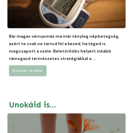
Bár magas vérnyomás ma már tényleg népbetegség,
azért te csak ne tartsd fel a kezed, ha téged is
megcsapott a szele. Beletörődés helyett inkább
támogasd természetes stratégiákkal a
...
Olvasd tovább
Unokáid is…