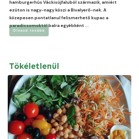
hamburgerhús Váckisújfaluból származik, amiért
ezúton is nagy-nagy köszi a Bivalyerő-nek. A
közepesen pontatlanul felismerhető kupac a
paradicsomoktól balra egyébként
...
Olvasd tovább
Tökéletlenül