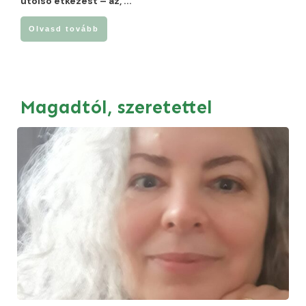
utolsó étkezést – az,
...
Olvasd tovább
Magadtól, szeretettel