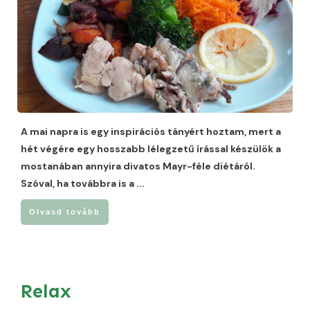
A mai napra is egy inspirációs tányért hoztam, mert a
hét végére egy hosszabb lélegzetű írással készülök a
mostanában annyira divatos Mayr-féle diétáról.
Szóval, ha továbbra is a
...
Olvasd tovább
Relax