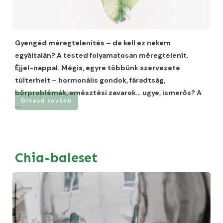
Gyengéd méregtelenítés – de kell ez nekem
egyáltalán? A tested folyamatosan méregtelenít.
Éjjel-nappal. Mégis, egyre többünk szervezete
túlterhelt – hormonális gondok, fáradtság,
bőrproblémák, emésztési zavarok… ugye, ismerős? A
Olvasd tovább
...
Chia-baleset