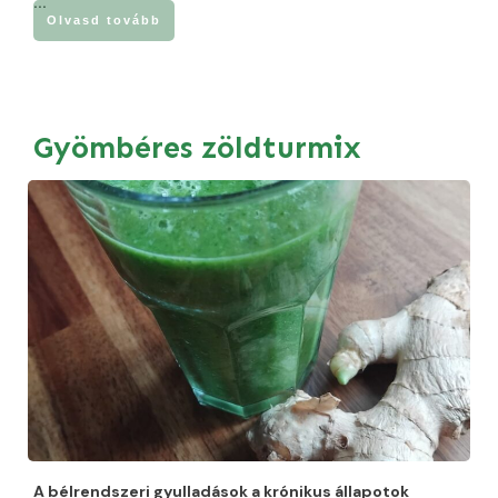
...
Olvasd tovább
Gyömbéres zöldturmix
A bélrendszeri gyulladások a krónikus állapotok