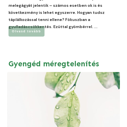
melegágyát jelentik – számos esetben ok is és
következmény is lehet egyszerre. Hogyan tudsz
táplálkozással tenni ellene? Fókuszban a
gyulladáscsökkentés. Ezúttal gyömbérrel.
...
Olvasd tovább
Gyengéd méregtelenítés