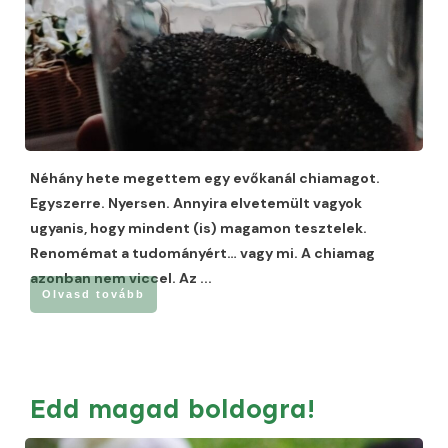
Néhány hete megettem egy evőkanál chiamagot.
Egyszerre. Nyersen. Annyira elvetemült vagyok
ugyanis, hogy mindent (is) magamon tesztelek.
Renomémat a tudományért… vagy mi. A chiamag
azonban nem viccel. Az
...
Olvasd tovább
Edd magad boldogra!