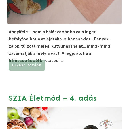
Annyiféle – nem a hálószobádba való inger –
befolyásolhatja az éjszakai pihenésedet… Fények,
zajok, túlzott meleg, kütyühasználat… mind-mind
zavarhatják a mély alvást. A legjobb, ha a
hálószobádból kiiktatod
...
Olvasd tovább
SZIA Életmód – 4. adás