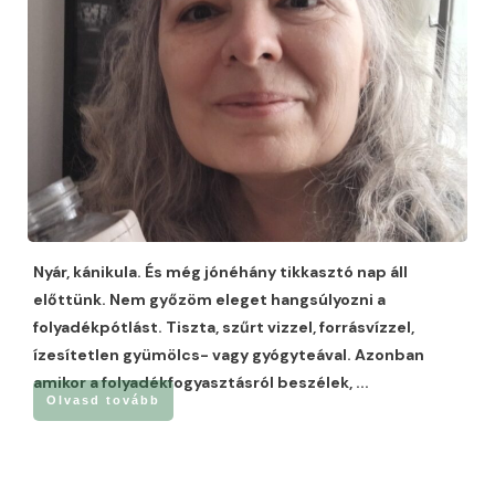
Nyár, kánikula. És még jónéhány tikkasztó nap áll
előttünk. Nem győzöm eleget hangsúlyozni a
folyadékpótlást. Tiszta, szűrt vizzel, forrásvízzel,
ízesítetlen gyümölcs- vagy gyógyteával. Azonban
amikor a folyadékfogyasztásról beszélek,
...
Olvasd tovább