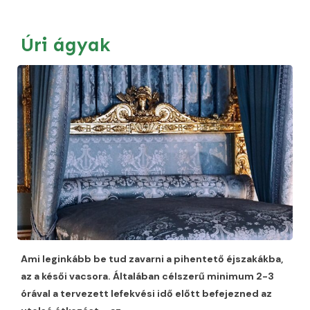
Úri ágyak
Ami leginkább be tud zavarni a pihentető éjszakákba,
az a késői vacsora. Általában célszerű minimum 2-3
órával a tervezett lefekvési idő előtt befejezned az