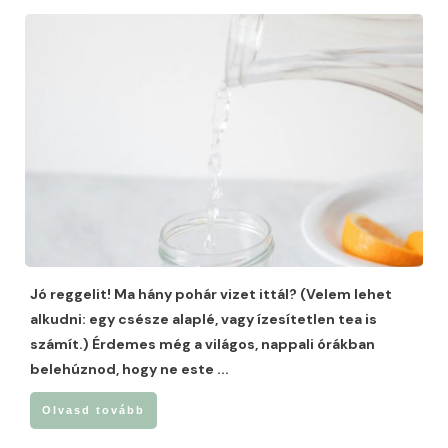
Jó reggelit! Ma hány pohár vizet ittál? (Velem lehet
alkudni: egy csésze alaplé, vagy ízesítetlen tea is
számít.) Érdemes még a világos, nappali órákban
belehúznod, hogy ne este
...
Olvasd tovább