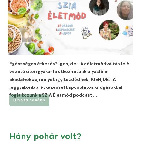
Egészséges étkezés? Igen, de… Az életmódváltás felé
vezető úton gyakorta ütközhetünk olyasféle
akadályokba, melyek így kezdődnek: IGEN, DE… A
leggyakoribb, étkezéssel kapcsolatos kifogásokkal
foglalkozunk a SZIA Életmód podcast
...
Olvasd tovább
Hány pohár volt?