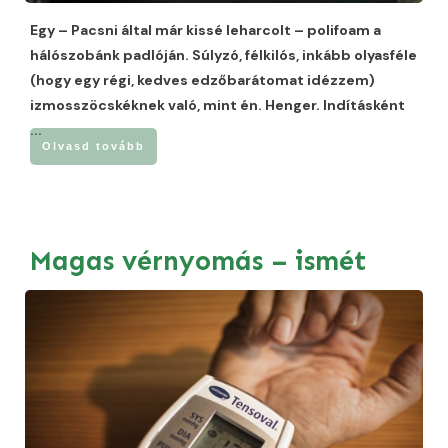
Egy – Pacsni által már kissé leharcolt – polifoam a
hálószobánk padlóján. Súlyzó, félkilós, inkább olyasféle
(hogy egy régi, kedves edzőbarátomat idézzem)
izmosszöcskéknek való, mint én. Henger. Indításként
...
Olvasd tovább
Magas vérnyomás – ismét