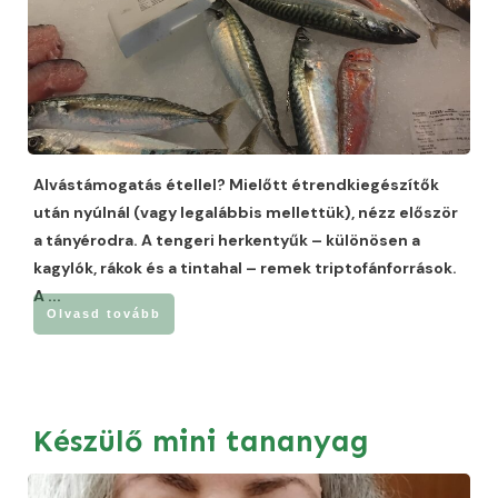
Alvástámogatás étellel? Mielőtt étrendkiegészítők
után nyúlnál (vagy legalábbis mellettük), nézz először
a tányérodra. A tengeri herkentyűk – különösen a
kagylók, rákok és a tintahal – remek triptofánforrások.
A
...
Olvasd tovább
Készülő mini tananyag