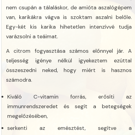
nem csupán a tálaláskor, de amióta aszalógépem
van, karikákra vágva is szoktam aszalni belőle.
Egy-két kis karika hihetetlen intenzívvé tudja
varázsolni a teáimat.
A citrom fogyasztása számos előnnyel jár. A
teljesség igénye nélkül igyekeztem ezúttal
összeszedni neked, hogy miért is hasznos
számodra.
Kiváló C-vitamin forrás, erősíti az
immunrendszeredet és segít a betegségek
megelőzésében,
serkenti az emésztést, segítve a