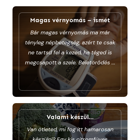
Magas vérnyomás – ismét
Bár magas vérnyomás ma már
tényleg népbetegség, azért te csak
ne tartsd fel a kezed, ha téged is
megcsapott a szele. Beletörődés
...
Valami készül…
Van ötleted, mi fog itt hamarosan
készülni? Egy kis citromfüves