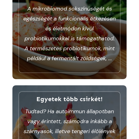
A mikrobiomod sokszínűségét és
egészségét a funkcionális étkezésen
és életmódon kívül
probiotikumokkal is támogathatod.
A természetes probiotikumok, mint
például a fermentált zöldségek,
...
Egyetek több csirkét!
Tudtad? Ha autoimmun állapotban
vagy érintett, számodra inkább a
szárnyasok, illetve tengeri élőlények