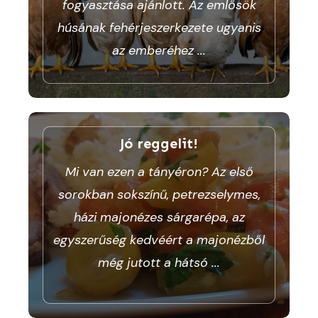
fogyasztása ajánlott. Az emlősök
húsának fehérjeszerkezete ugyanis
az emberéhez
...
Jó reggelit!
Mi van ezen a tányéron? Az első
sorokban sokszínű, petrezselymes,
házi majonézes sárgarépa, az
egyszerűség kedvéért a majonézből
még jutott a hátsó
...