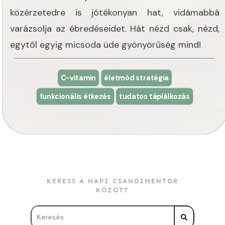
közérzetedre is jótékonyan hat, vidámabbá
varázsolja az ébredéseidet. Hát nézd csak, nézd,
egytől egyig micsoda üde gyönyörűség mind!
C-vitamin
életmód stratégia
funkcionális étkezés
tudatos táplálkozás
KERESS A NAPI CSANDIMENTOR
KÖZÖTT