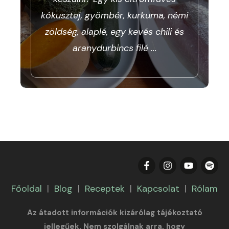
kókusztej, gyömbér, kurkuma, némi
zöldség, alaplé, egy kevés chili és
aranydurbincs filé
...
Főoldal
|
Blog
|
Receptek
|
Kapcsolat
|
Rólam
Az átadott információk kizárólag tájékoztató
jellegűek. Nem szolgálnak arra, hogy