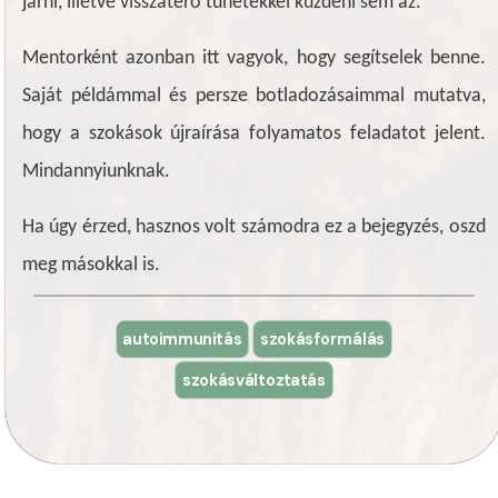
járni, illetve visszatérő tünetekkel küzdeni sem az.
Mentorként azonban itt vagyok, hogy segítselek benne.
Saját példámmal és persze botladozásaimmal mutatva,
hogy a szokások újraírása folyamatos feladatot jelent.
Mindannyiunknak.
Ha úgy érzed, hasznos volt számodra ez a bejegyzés, oszd
meg másokkal is.
autoimmunitás
szokásformálás
szokásváltoztatás