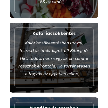
ÉS az elmúlt
...
Kalóriacsökkentés
Kalóriacsökkentésben utazol,
felezed az ételadagokat? Bitang jó.
Hát, tudod, nem vagyok én semmi
rossznak elrontója. Ha történetesen
a fogyás az egyetlen célod,
...
Napfény és egyebek