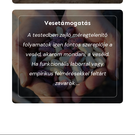
Vesetámogatás
A testedben zajló méregtelenítő
folyamatok igen fontos szereplője a
veséd, akarom mondani, a veséid.
Ha funkcionális laborral vagy
empirikus felmérésekkel feltárt
zavarok
...