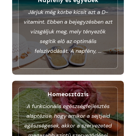
Járjuk még körbe kicsit azt a D-
vitamint. Ebben a bejegyzésben azt
vizsgáljuk meg, mely tényezők
segítik elő az optimális
felszívódását. A napfény,
...
Homeosztázis
A funkcionális egészségfejlesztés
alaptézise, hogy amikor a sejtjeid
egészségesek, akkor a szervezeted
magasabb szintű szerveződései