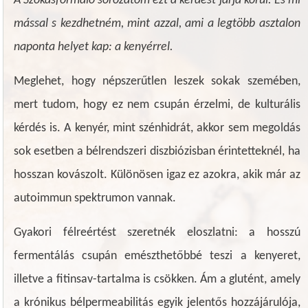
A Szokásformáló sorozatom ezt a kérdést járja körül.
És mi
mással s kezdhetném, mint azzal, ami a legtöbb asztalon
naponta helyet kap: a kenyérrel.
Meglehet, hogy népszerűtlen leszek sokak szemében,
mert tudom, hogy ez nem csupán érzelmi, de kulturális
kérdés is. A kenyér, mint szénhidrát, akkor sem megoldás
sok esetben a bélrendszeri diszbiózisban érintetteknél, ha
hosszan kovászolt. Különösen igaz ez azokra, akik már az
autoimmun spektrumon vannak.
Gyakori félreértést szeretnék eloszlatni: a hosszú
fermentálás csupán emészthetőbbé teszi a kenyeret,
illetve a fitinsav-tartalma is csökken. Ám a glutént, amely
a krónikus bélpermeabilitás egyik jelentős hozzájárulója,