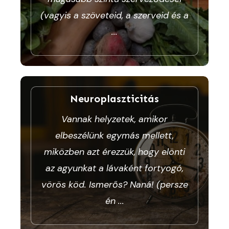
(vagyis a szöveteid, a szerveid és a
...
Neuroplaszticitás
Vannak helyzetek, amikor
elbeszélünk egymás mellett,
miközben azt érezzük, hogy elönti
az agyunkat a lávaként fortyogó,
vörös köd. Ismerős? Naná! (persze
én
...