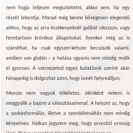
nem fogja teljesen megszüntetni, akkor sem, ha egy
részét lebontja. Marad még benne bőségesen elegendő
ahhoz, hogy az arra érzékenyeknél galibát okozzon, vagy
fenntartson krónikus állapotokat. Ilyenkor még az is
számíthat, ha csak egyszer-kétszer becsúszik valami,
amiben van glutén – a hatása ugyanis nem mindig múlik
el gyorsan. A szervezeted egyes kutatások szerint akár
hónapokig is dolgozhat azon, hogy ismét helyreálljon.
Messze nem vagyok tökéletes, időnként nekem is
meggyűlik a bajom a választásaimmal. A helyzet az, hogy
a szokásformálás, illetve a szemléletváltás nem mindig
kényelmes. Halkan jegyzem meg, hogy orvostól orvosig