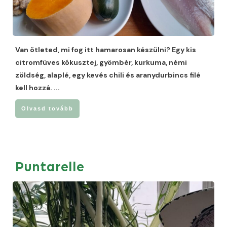
Van ötleted, mi fog itt hamarosan készülni? Egy kis
citromfüves kókusztej, gyömbér, kurkuma, némi
zöldség, alaplé, egy kevés chili és aranydurbincs filé
kell hozzá.
...
Olvasd tovább
Puntarelle