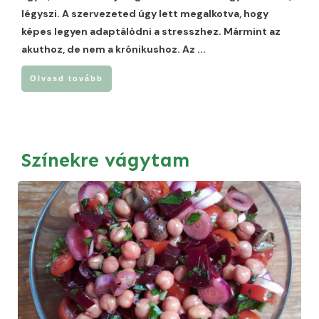
légyszi. A szervezeted úgy lett megalkotva, hogy
képes legyen adaptálódni a stresszhez. Mármint az
akuthoz, de nem a krónikushoz. Az
...
Olvasd tovább
Színekre vágytam