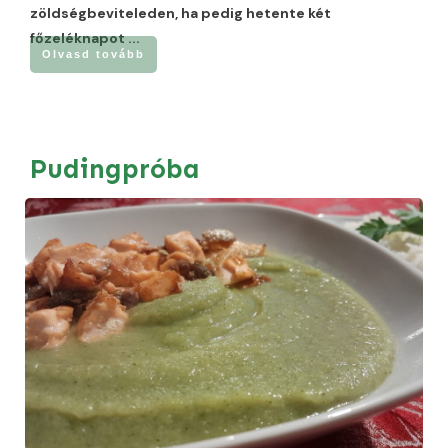
zöldségbeviteleden, ha pedig hetente két
főzeléknapot
...
Olvasd tovább
Pudingpróba