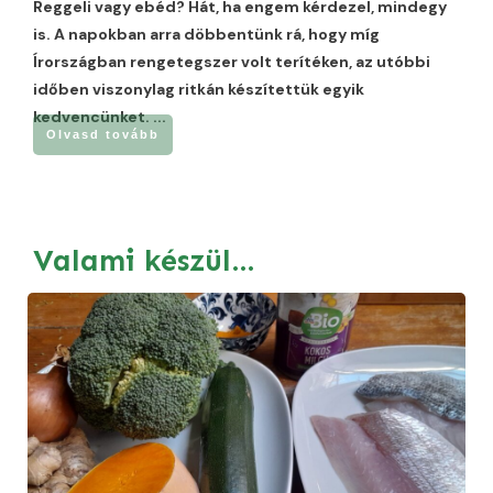
Reggeli vagy ebéd? Hát, ha engem kérdezel, mindegy
is. A napokban arra döbbentünk rá, hogy míg
Írországban rengetegszer volt terítéken, az utóbbi
időben viszonylag ritkán készítettük egyik
kedvencünket.
...
Olvasd tovább
Valami készül…