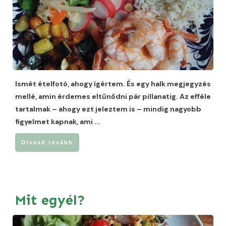
Ismét ételfotó, ahogy ígértem. És egy halk megjegyzés
mellé, amin érdemes eltűnődni pár pillanatig. Az efféle
tartalmak – ahogy ezt jeleztem is – mindig nagyobb
figyelmet kapnak, ami
...
Olvasd tovább
Mit egyél?