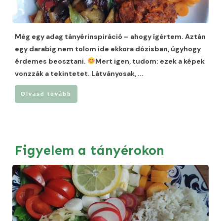
Még egy adag tányérinspiráció – ahogy ígértem. Aztán
egy darabig nem tolom ide ekkora dózisban, úgyhogy
érdemes beosztani.
Mert igen, tudom: ezek a képek
vonzzák a tekintetet. Látványosak,
...
Olvasd tovább
Figyelem a tányérokon