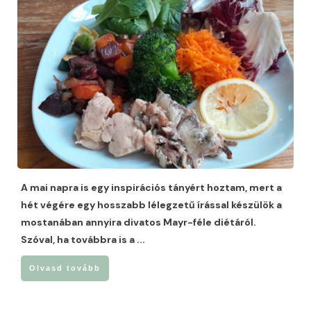
A mai napra is egy inspirációs tányért hoztam, mert a
hét végére egy hosszabb lélegzetű írással készülök a
mostanában annyira divatos Mayr-féle diétáról.
Szóval, ha továbbra is a
...
Olvasd tovább