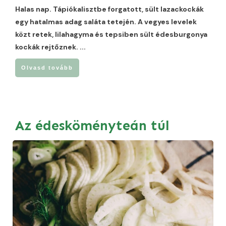
Halas nap. Tápiókalisztbe forgatott, sült lazackockák
egy hatalmas adag saláta tetején. A vegyes levelek
közt retek, lilahagyma és tepsiben sült édesburgonya
kockák rejtőznek.
...
Olvasd tovább
Az édesköményteán túl