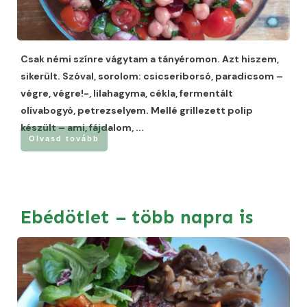
Csak némi színre vágytam a tányéromon. Azt hiszem,
sikerült. Szóval, sorolom: csicseriborsó, paradicsom –
végre, végre!-, lilahagyma, cékla, fermentált
olívabogyó, petrezselyem. Mellé grillezett polip
készült – ami, fájdalom,
...
Olvasd tovább
Ebédötlet – több napra is