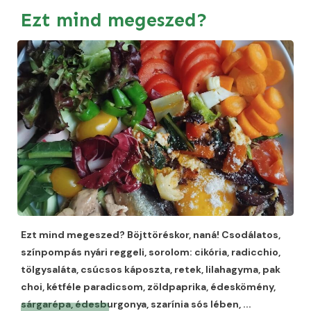
Ezt mind megeszed?
Ezt mind megeszed? Böjttöréskor, naná! Csodálatos,
színpompás nyári reggeli, sorolom: cikória, radicchio,
tölgysaláta, csúcsos káposzta, retek, lilahagyma, pak
choi, kétféle paradicsom, zöldpaprika, édeskömény,
sárgarépa, édesburgonya, szarínia sós lében,
...