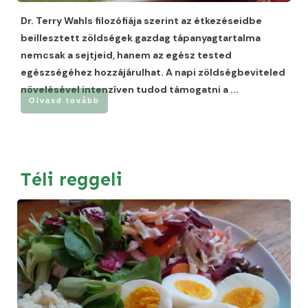
Dr. Terry Wahls filozófiája szerint az étkezéseidbe
beillesztett zöldségek gazdag tápanyagtartalma
nemcsak a sejtjeid, hanem az egész tested
egészségéhez hozzájárulhat. A napi zöldségbeviteled
növelésével intenzíven tudod támogatni a
...
Olvasd tovább
Téli reggeli