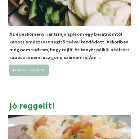
Az édeskömény iránti rajongásom egy barátnőmtől
kapott emésztést segítő teával kezdődött. Akkoriban
még nem tudtam, hogy tejföl és kenyér nélkül a töltött
káposzta sem lesz gond számomra. Ám
...
Olvasd tovább
Jó reggelit!