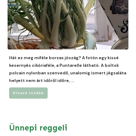
Hát ez meg miféle borzas jószág? A fotón egy kissé
kesernyés cikóriaféle, a Puntarelle látható. A boltok
polcain nylonban szenvedő, unalomig ismert jégsaláta
helyett nem árt időről időre,
...
Olvasd tovább
Ünnepi reggeli