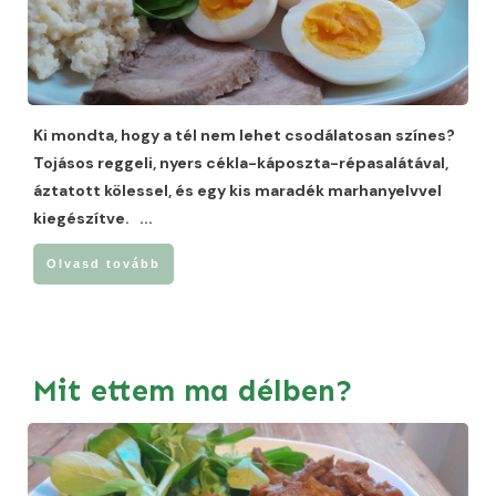
Ki mondta, hogy a tél nem lehet csodálatosan színes?
Tojásos reggeli, nyers cékla-káposzta-répasalátával,
áztatott kölessel, és egy kis maradék marhanyelvvel
kiegészítve.
...
Olvasd tovább
Mit ettem ma délben?