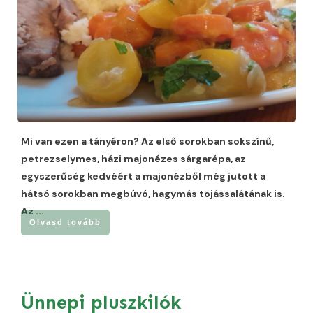
Mi van ezen a tányéron? Az első sorokban sokszínű,
petrezselymes, házi majonézes sárgarépa, az
egyszerűség kedvéért a majonézből még jutott a
hátsó sorokban megbúvó, hagymás tojássalátának is.
Az
...
Olvasd tovább
Ünnepi pluszkilók