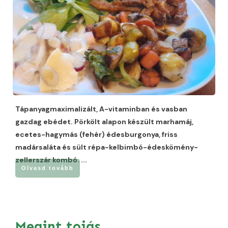
Tápanyagmaximalizált, A-vitaminban és vasban
gazdag ebédet. Pörkölt alapon készült marhamáj,
ecetes-hagymás (fehér) édesburgonya, friss
madársaláta és sült répa-kelbimbó-édeskömény-
zellerszár kombó.
...
Olvasd tovább
Megint tojás