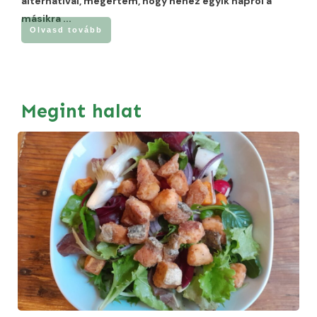
alternatívái, megértem, hogy nehéz egyik napról a
másikra
...
Olvasd tovább
Megint halat