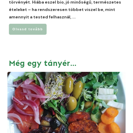
törvényét. Hiába eszel bio, jó minőségű, természetes
ételeket – ha rendszeresen többet viszel be, mint
amennyit a tested felhasznál,
...
Olvasd tovább
Még egy tányér…