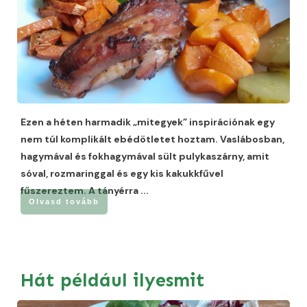
Ezen a héten harmadik „mitegyek” inspirációnak egy
nem túl komplikált ebédötletet hoztam. Vaslábosban,
hagymával és fokhagymával sült pulykaszárny, amit
sóval, rozmaringgal és egy kis kakukkfűvel
fűszereztem. A tányérra
...
Olvasd tovább
Hát például ilyesmit