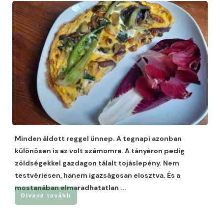
Minden áldott reggel ünnep. A tegnapi azonban
különösen is az volt számomra. A tányéron pedig
zöldségekkel gazdagon tálalt tojáslepény. Nem
testvériesen, hanem igazságosan elosztva. És a
mostanában elmaradhatatlan
...
Olvasd tovább