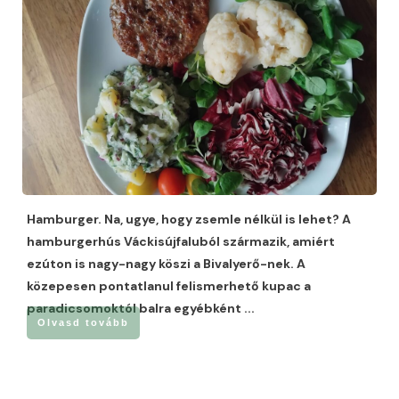
Hamburger. Na, ugye, hogy zsemle nélkül is lehet? A
hamburgerhús Váckisújfaluból származik, amiért
ezúton is nagy-nagy köszi a Bivalyerő-nek. A
közepesen pontatlanul felismerhető kupac a
paradicsomoktól balra egyébként
...
Olvasd tovább