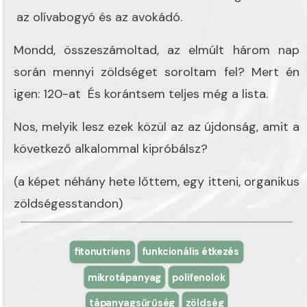
az olívabogyó és az avokádó.
Mondd, összeszámoltad, az elmúlt három nap
során mennyi zöldséget soroltam fel? Mert én
igen: 120-at És korántsem teljes még a lista.
Nos, melyik lesz ezek közül az az újdonság, amit a
következő alkalommal kipróbálsz?
(a képet néhány hete lőttem, egy itteni, organikus
zöldségesstandon)
fitonutriens
funkcionális étkezés
mikrotápanyag
polifenolok
tápanyagsűrűség
zöldség