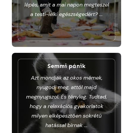
lépés, amit a mai napon megteszel
a testi-lelki egészségedért?
...
Semmi pánik
Azt mondják az okos mémek,
nyugodj meg, attól majd
megnyugszol. És tényleg. Tudtad,
hogy a relaxációs gyakorlatok
milyen elképesztően sokrétű
hatással bírnak
...