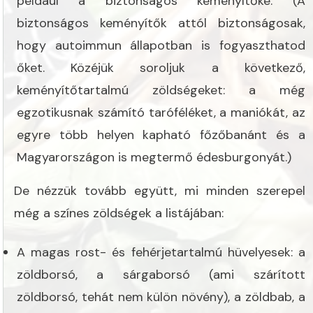
például a biztonságos keményítőké. (A
biztonságos keményítők attól biztonságosak,
hogy autoimmun állapotban is fogyaszthatod
őket. Közéjük soroljuk a következő,
keményítőtartalmú zöldségeket: a még
egzotikusnak számító taróféléket, a maniókát, az
egyre több helyen kapható főzőbanánt és a
Magyarországon is megtermő édesburgonyát.)
De nézzük tovább együtt, mi minden szerepel
még a színes zöldségek a listájában:
A magas rost- és fehérjetartalmú hüvelyesek: a
zöldborsó, a sárgaborsó (ami szárított
zöldborsó, tehát nem külön növény), a zöldbab, a