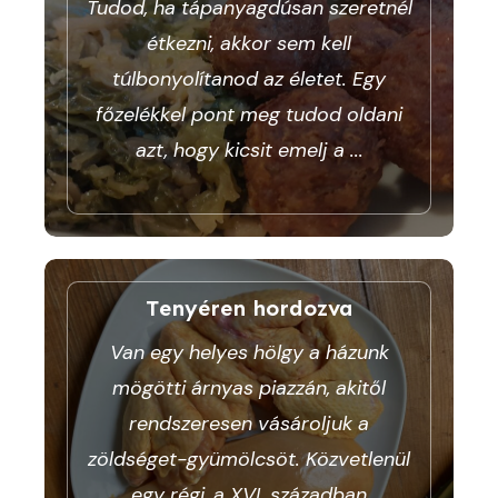
Tudod, ha tápanyagdúsan szeretnél
étkezni, akkor sem kell
túlbonyolítanod az életet. Egy
főzelékkel pont meg tudod oldani
azt, hogy kicsit emelj a
...
Tenyéren hordozva
Van egy helyes hölgy a házunk
mögötti árnyas piazzán, akitől
rendszeresen vásároljuk a
zöldséget-gyümölcsöt. Közvetlenül
egy régi, a XVI. században