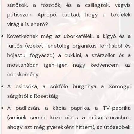
sütőtök, a főzőtök, és a csillagtök, vagyis
patisszon. Apropó: tudtad, hogy a tökfélék
virágja is ehető?
Következnek még az uborkafélék, a kígyó és a
fürtős (ezeket lehetőleg organikus forrásból és
héjastul fogyaszd) a cukkini, a szárzeller és a
mostanában igen-igen nagy kedvencem, az
édeskömény.
A csicsóka, a sokféle burgonya a Somogyi
sárgától a Rosettáig.
A padlizsán, a kápia paprika, a TV-paprika
(aminek semmi köze nincs a műsorszóráshoz,
ahogy azt még gyerekként hittem), az ütősebbek