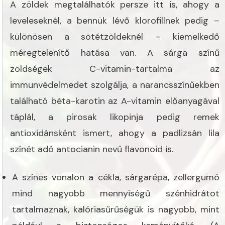
A zöldek megtalálhatók persze itt is, ahogy a
leveleseknél, a bennük lévő klorofillnek pedig –
különösen a sötétzöldeknél – kiemelkedő
méregtelenítő hatása van. A sárga színű
zöldségek C-vitamin-tartalma az
immunvédelmedet szolgálja, a narancsszínűekben
található béta-karotin az A-vitamin előanyagával
táplál, a pirosak likopinja pedig remek
antioxidánsként ismert, ahogy a padlizsán lila
színét adó antocianin nevű flavonoid is.
A színes vonalon a cékla, sárgarépa, zellergumó
mind nagyobb mennyiségű szénhidrátot
tartalmaznak, kalóriasűrűségük is nagyobb, mint