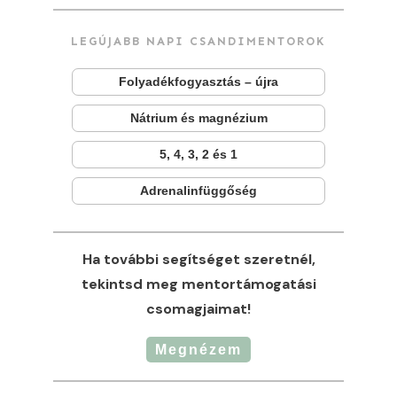
LEGÚJABB NAPI CSANDIMENTOROK
Folyadékfogyasztás – újra
Nátrium és magnézium
5, 4, 3, 2 és 1
Adrenalinfüggőség
Ha további segítséget szeretnél,
tekintsd meg mentortámogatási
csomagjaimat!
Megnézem