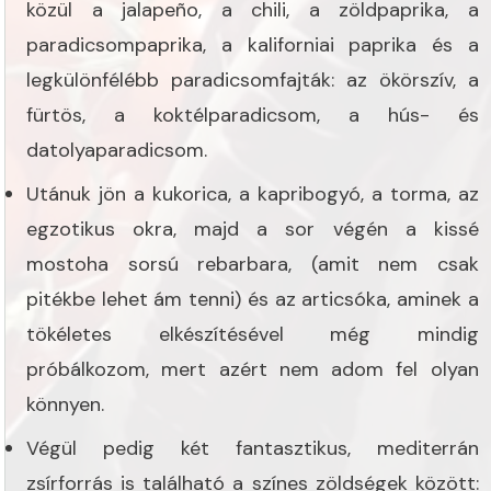
közül a jalapeño, a chili, a zöldpaprika, a
paradicsompaprika, a kaliforniai paprika és a
legkülönfélébb paradicsomfajták: az ökörszív, a
fürtös, a koktélparadicsom, a hús- és
datolyaparadicsom.
Utánuk jön a kukorica, a kapribogyó, a torma, az
egzotikus okra, majd a sor végén a kissé
mostoha sorsú rebarbara, (amit nem csak
pitékbe lehet ám tenni) és az articsóka, aminek a
tökéletes elkészítésével még mindig
próbálkozom, mert azért nem adom fel olyan
könnyen.
Végül pedig két fantasztikus, mediterrán
zsírforrás is található a színes zöldségek között: