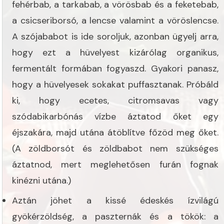
fehérbab, a tarkabab, a vörösbab és a feketebab,
a csicseriborsó, a lencse valamint a vöröslencse.
A szójababot is ide soroljuk, azonban ügyelj arra,
hogy ezt a hüvelyest kizárólag organikus,
fermentált formában fogyaszd. Gyakori panasz,
hogy a hüvelyesek sokakat puffasztanak. Próbáld
ki, hogy ecetes, citromsavas vagy
szódabikarbónás vízbe áztatod őket egy
éjszakára, majd utána átöblítve főzöd meg őket.
(A zöldborsót és zöldbabot nem szükséges
áztatnod, mert meglehetősen furán fognak
kinézni utána.)
Aztán jöhet a kissé édeskés ízvilágú
gyökérzöldség, a paszternák és a tökök: a