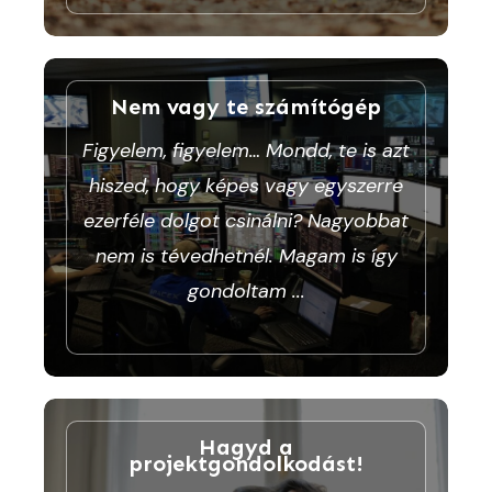
Nem vagy te számítógép
Figyelem, figyelem… Mondd, te is azt
hiszed, hogy képes vagy egyszerre
ezerféle dolgot csinálni? Nagyobbat
nem is tévedhetnél. Magam is így
gondoltam
...
Hagyd a
projektgondolkodást!