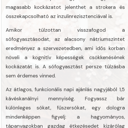
magasabb kockázatot jelenthet a strokera és
összekapcsolható az inzulinrezisztenciával is.
Amikor túlzottan visszafogod a
sófogyasztásodat, az alacsony nátriumszintet
eredményez a szervezetedben, ami idős korban
növeli a kognitív képességek csökkenésének
kockázatát is. A sófogyasztást persze túlzásba
sem érdemes vinned.
Az átlagos, funkcionális napi ajánlás nagyjából 1,5
kávéskanálnyi mennyiség. Fogyassz bár
különleges sókat, fűszersókat, egy dologra
mindenképpen figyelj: a hagyományos,
tápanyagokban gazdag étkezésedet kizárólag