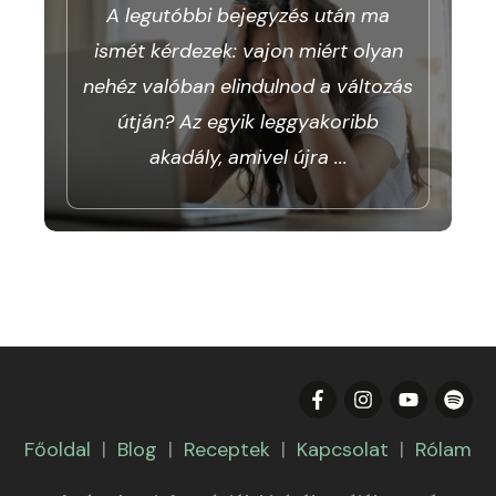
A legutóbbi bejegyzés után ma
ismét kérdezek: vajon miért olyan
nehéz valóban elindulnod a változás
útján? Az egyik leggyakoribb
akadály, amivel újra
...
Főoldal
|
Blog
|
Receptek
|
Kapcsolat
|
Rólam