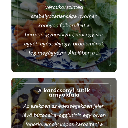
vércukorszinted
szabályozatlansága nyomán
könnyen felborulhat a
hormonegyensúlyod, ami egy sor
egyéb egészségügyi problémának
fog megágyazni. Általában a
...
A karácsonyi sütik
árnyoldala
Az ezekben az édességekben jelen
lévő búzacsíra-agglutinin egy olyan
fehérje, amely képes károsítani a