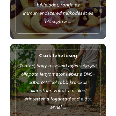
bélfaladat, rontja az
immunrendszered működését és
elősegíti a
...
Csak lehetőség
Tudtad, hogy a szüleid egészségügyi
állapota lenyomatot képez a DNS-
edben? Minél több krónikus
állapotban voltak a szüleid
érintettek a fogantatásod előtt,
annál
...