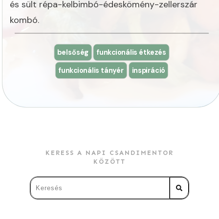
és sült répa-kelbimbó-édeskömény-zellerszár
kombó.
belsőség
funkcionális étkezés
funkcionális tányér
inspiráció
KERESS A NAPI CSANDIMENTOR
KÖZÖTT