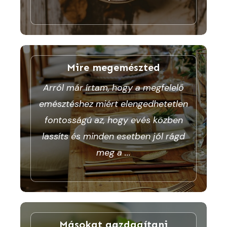
Mire megemészted
Arról már írtam, hogy a megfelelő
emésztéshez miért elengedhetetlen
fontosságú az, hogy evés közben
lassíts és minden esetben jól rágd
meg a
...
Másokat gazdagítani