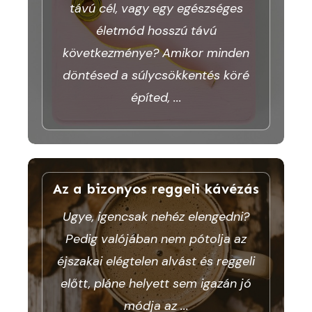
távú cél, vagy egy egészséges
életmód hosszú távú
következménye? Amikor minden
döntésed a súlycsökkentés köré
építed,
...
Az a bizonyos reggeli kávézás
Ugye, igencsak nehéz elengedni?
Pedig valójában nem pótolja az
éjszakai elégtelen alvást és reggeli
előtt, pláne helyett sem igazán jó
módja az
...