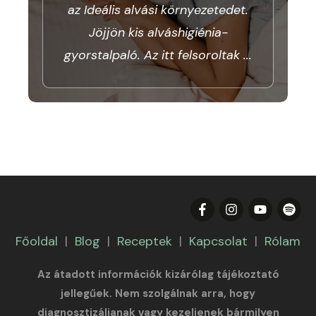
az Ideális alvási környezetedet.
Jöjjön kis alváshigiénia-
gyorstalpaló. Az itt felsoroltak
...
Főoldal
|
Blog
|
Receptek
|
Kapcsolat
|
Rólam
Az átadott információk kizárólag tájékoztató
jellegűek. Nem szolgálnak arra, hogy
diagnosztizáljanak vagy kezeljenek bármilyen