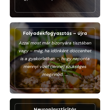
Folyadékfogyasztás – újra
Azzal most már bizonyára tisztában
vagy – még, ha időnként döccenhet
is a gyakorlatban –, hogy naponta
mennyi vizet (lenne) szükséges
meginnod.
...
Neuroplaszticitás