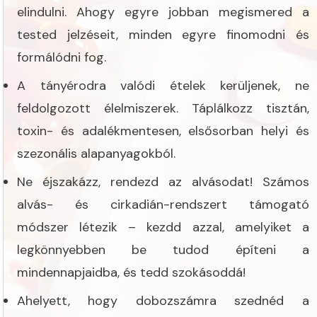
elindulni. Ahogy egyre jobban megismered a
tested jelzéseit, minden egyre finomodni és
formálódni fog.
A tányérodra valódi ételek kerüljenek, ne
feldolgozott élelmiszerek. Táplálkozz tisztán,
toxin- és adalékmentesen, elsősorban helyi és
szezonális alapanyagokból.
Ne éjszakázz, rendezd az alvásodat! Számos
alvás- és cirkadián-rendszert támogató
módszer létezik – kezdd azzal, amelyiket a
legkönnyebben be tudod építeni a
mindennapjaidba, és tedd szokásoddá!
Ahelyett, hogy dobozszámra szednéd a