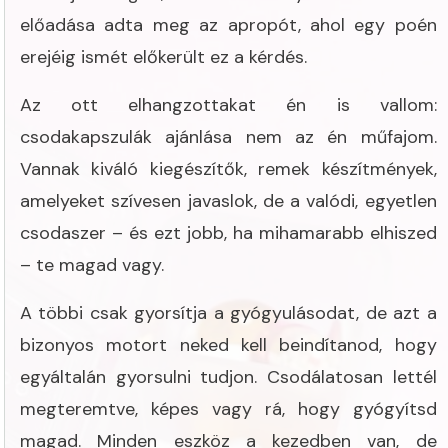
előadása adta meg az apropót, ahol egy poén
erejéig ismét előkerült ez a kérdés.
Az ott elhangzottakat én is vallom:
csodakapszulák ajánlása nem az én műfajom.
Vannak kiváló kiegészítők, remek készítmények,
amelyeket szívesen javaslok, de a valódi, egyetlen
csodaszer – és ezt jobb, ha mihamarabb elhiszed
– te magad vagy.
A többi csak gyorsítja a gyógyulásodat, de azt a
bizonyos motort neked kell beindítanod, hogy
egyáltalán gyorsulni tudjon. Csodálatosan lettél
megteremtve, képes vagy rá, hogy gyógyítsd
magad. Minden eszköz a kezedben van, de