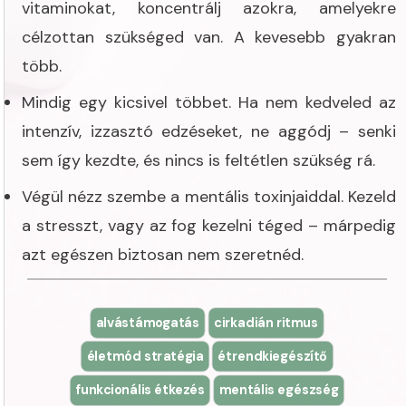
vitaminokat, koncentrálj azokra, amelyekre
célzottan szükséged van. A kevesebb gyakran
több.
Mindig egy kicsivel többet. Ha nem kedveled az
intenzív, izzasztó edzéseket, ne aggódj – senki
sem így kezdte, és nincs is feltétlen szükség rá.
Végül nézz szembe a mentális toxinjaiddal. Kezeld
a stresszt, vagy az fog kezelni téged – márpedig
azt egészen biztosan nem szeretnéd.
alvástámogatás
cirkadián ritmus
életmód stratégia
étrendkiegészítő
funkcionális étkezés
mentális egészség