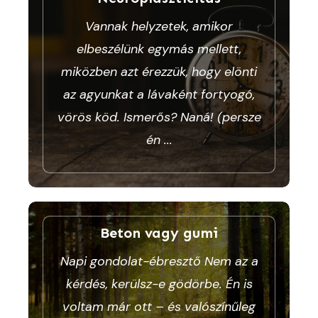
Vannak helyzetek, amikor
elbeszélünk egymás mellett,
miközben azt érezzük, hogy elönti
az agyunkat a lávaként fortyogó,
vörös köd. Ismerős? Naná! (persze
én
...
Beton vagy gumi
Napi gondolat-ébresztő Nem az a
kérdés, kerülsz-e gödörbe. Én is
voltam már ott – és valószínűleg