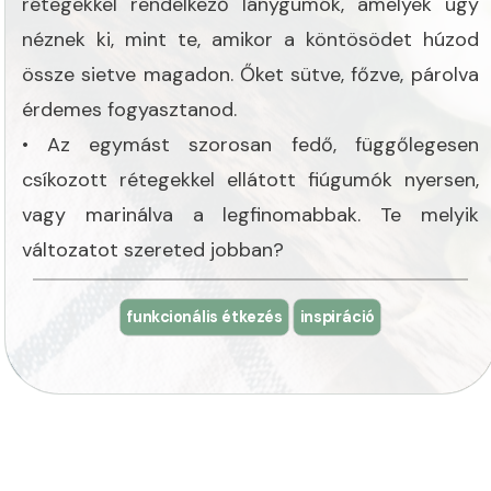
rétegekkel rendelkező lánygumók, amelyek úgy
néznek ki, mint te, amikor a köntösödet húzod
össze sietve magadon. Őket sütve, főzve, párolva
érdemes fogyasztanod.
• Az egymást szorosan fedő, függőlegesen
csíkozott rétegekkel ellátott fiúgumók nyersen,
vagy marinálva a legfinomabbak. Te melyik
változatot szereted jobban?
funkcionális étkezés
inspiráció