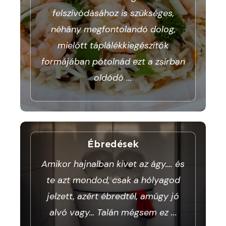
felszívódásához is szükséges,
néhány megfontolandó dolog,
mielőtt táplálékkiegészítők
formájában pótolnád ezt a zsírban
oldódó
...
Ébredések
Amikor hajnalban kivet az ágy…. és
te azt mondod, csak a hólyagod
jelzett, azért ébredtél, amúgy jó
alvó vagy… Talán mégsem ez
...