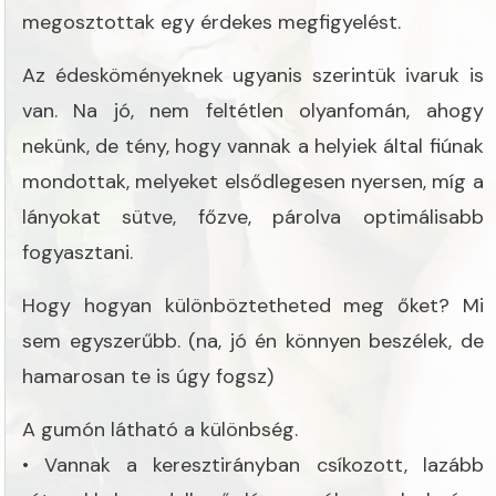
megosztottak egy érdekes megfigyelést.
Az édesköményeknek ugyanis szerintük ivaruk is
van. Na jó, nem feltétlen olyanfomán, ahogy
nekünk, de tény, hogy vannak a helyiek által fiúnak
mondottak, melyeket elsődlegesen nyersen, míg a
lányokat sütve, főzve, párolva optimálisabb
fogyasztani.
Hogy hogyan különböztetheted meg őket? Mi
sem egyszerűbb. (na, jó én könnyen beszélek, de
hamarosan te is úgy fogsz)
A gumón látható a különbség.
• Vannak a keresztirányban csíkozott, lazább