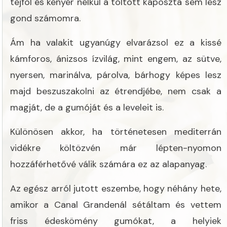
tejföl és kenyér nélkül a töltött káposzta sem lesz
gond számomra.
Ám ha valakit ugyanúgy elvarázsol ez a kissé
kámforos, ánizsos ízvilág, mint engem, az sütve,
nyersen, marinálva, párolva, bárhogy képes lesz
majd beszuszakolni az étrendjébe, nem csak a
magját, de a gumóját és a leveleit is.
Különösen akkor, ha történetesen mediterrán
vidékre költözvén már lépten-nyomon
hozzáférhetővé válik számára ez az alapanyag.
Az egész arról jutott eszembe, hogy néhány hete,
amikor a Canal Grandenál sétáltam és vettem
friss édeskömény gumókat, a helyiek