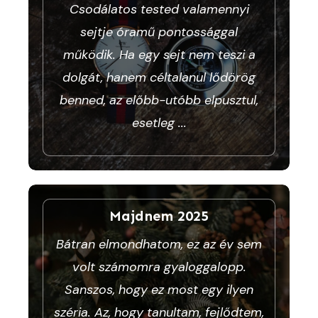
Csodálatos tested valamennyi
sejtje óramű pontossággal
működik. Ha egy sejt nem teszi a
dolgát, hanem céltalanul lődörög
benned, az előbb-utóbb elpusztul,
esetleg
...
Majdnem 2025
Bátran elmondhatom, ez az év sem
volt számomra gyaloggalopp.
Sanszos, hogy ez most egy ilyen
széria. Az, hogy tanultam, fejlődtem,