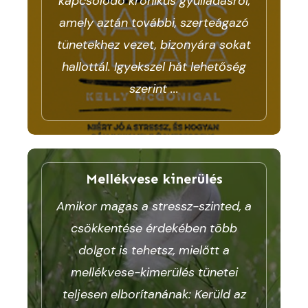
kapcsolódó krónikus gyulladásról,
amely aztán további, szerteágazó
tünetekhez vezet, bizonyára sokat
hallottál. Igyekszel hát lehetőség
szerint
...
Mellékvese kinerülés
Amikor magas a stressz-szinted, a
csökkentése érdekében több
dolgot is tehetsz, mielőtt a
mellékvese-kimerülés tünetei
teljesen elborítanának: Kerüld az