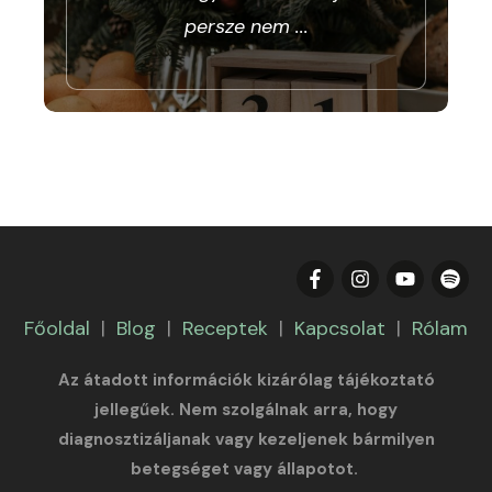
persze nem
...
Főoldal
|
Blog
|
Receptek
|
Kapcsolat
|
Rólam
Az átadott információk kizárólag tájékoztató
jellegűek. Nem szolgálnak arra, hogy
diagnosztizáljanak vagy kezeljenek bármilyen
betegséget vagy állapotot.