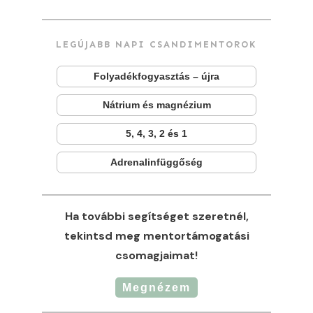
LEGÚJABB NAPI CSANDIMENTOROK
Folyadékfogyasztás – újra
Nátrium és magnézium
5, 4, 3, 2 és 1
Adrenalinfüggőség
Ha további segítséget szeretnél,
tekintsd meg mentortámogatási
csomagjaimat!
Megnézem