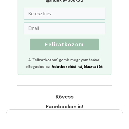
ajándék e-bookot!
Feliratkozom
A 'Feliratkozom' gomb megnyomásával
elfogadod az
Adatkezelési tájékoztatót
Kövess
Facebookon is!