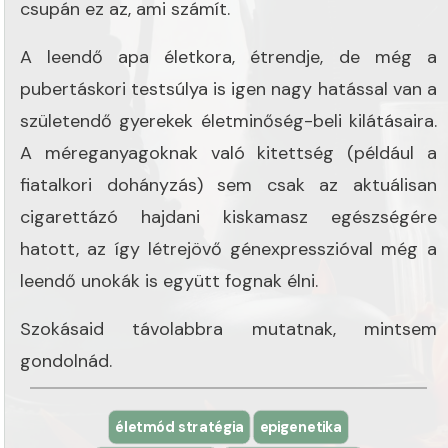
csupán ez az, ami számít.
A leendő apa életkora, étrendje, de még a
pubertáskori testsúlya is igen nagy hatással van a
születendő gyerekek életminőség-beli kilátásaira.
A méreganyagoknak való kitettség (például a
fiatalkori dohányzás) sem csak az aktuálisan
cigarettázó hajdani kiskamasz egészségére
hatott, az így létrejövő génexpresszióval még a
leendő unokák is együtt fognak élni.
Szokásaid távolabbra mutatnak, mintsem
gondolnád.
életmód stratégia
epigenetika