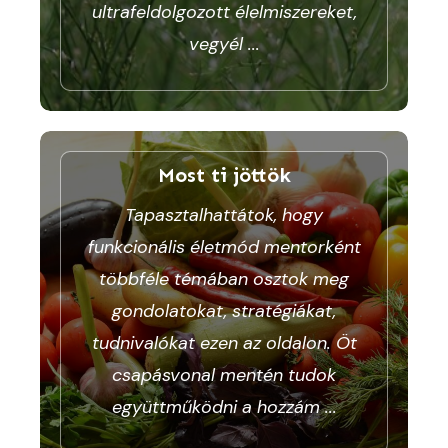
ultrafeldolgozott élelmiszereket,
vegyél
...
Most ti jöttök
Tapasztalhattátok, hogy
funkcionális életmód mentorként
többféle témában osztok meg
gondolatokat, stratégiákat,
tudnivalókat ezen az oldalon. Öt
csapásvonal mentén tudok
együttműködni a hozzám
...