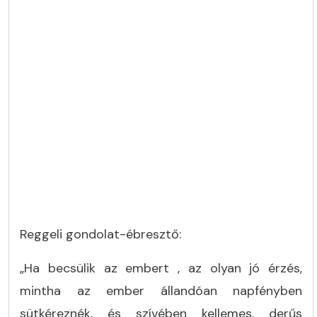
Reggeli gondolat-ébresztő:
„Ha becsülik az embert , az olyan jó érzés,
mintha az ember állandóan napfényben
sütkéreznék, és szívében kellemes, derűs