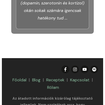
(dopamin, szerotonin és kortizol)
okán sokak számára igencsak
hatékony tud
...
Főoldal
|
Blog
|
Receptek
|
Kapcsolat
|
Rólam
Az átadott információk kizárólag tájékoztató
jellegűek. Nem szolgálnak arra, hogy