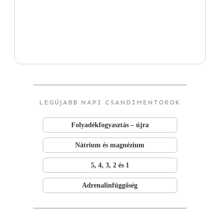
LEGÚJABB NAPI CSANDIMENTOROK
Folyadékfogyasztás – újra
Nátrium és magnézium
5, 4, 3, 2 és 1
Adrenalinfüggőség