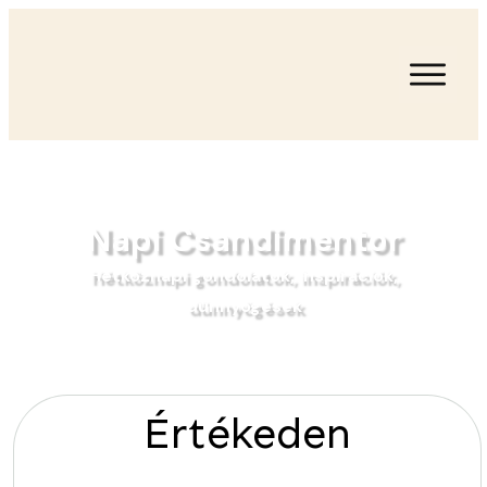
Napi Csandimentor
Hétköznapi gondolatok, inspirációk,
dünnyögések
Értékeden