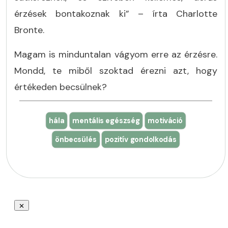
érzések bontakoznak ki” – írta Charlotte
Bronte.
Magam is minduntalan vágyom erre az érzésre.
Mondd, te miből szoktad érezni azt, hogy
értékeden becsülnek?
hála
mentális egészség
motiváció
önbecsülés
pozitív gondolkodás