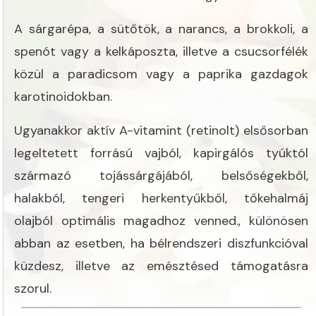
A sárgarépa, a sütőtök, a narancs, a brokkoli, a
spenót vagy a kelkáposzta, illetve a csucsorfélék
közül a paradicsom vagy a paprika gazdagok
karotinoidokban.
Ugyanakkor aktív A-vitamint (retinolt) elsősorban
legeltetett forrású vajból, kapirgálós tyúktól
származó tojássárgájából, belsőségekből,
halakból, tengeri herkentyűkből, tőkehalmáj
olajból optimális magadhoz venned., különösen
abban az esetben, ha bélrendszeri diszfunkcióval
küzdesz, illetve az emésztésed támogatásra
szorul.