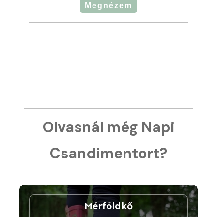
Megnézem
Olvasnál még Napi
Csandimentort?
Mérföldkő