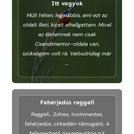
Itt vagyok
Múlt héten, legalábbis, ami ezt az
oldalt illeti, kicsit elhallgattam. Mivel
az életemnek nem csak
Csandimentor-oldala van,
szükségem volt rá. Valószínűleg már
...
Fehérjedús reggeli
Reggeli… Színes, toxinmentes,
fehérjedús, cirkadián-támogató. A
felismerhető összetevőkön túl,