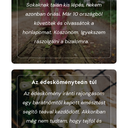
Sokaknak talán kis lépés, nekem
azonban óriási. Már 10 országból
követitek és olvassátok a
honlapomat. Köszönöm. Igyekszem
rászolgálni a bizalomra.
...
Az édesköményteán túl
Az édeskömény iránti rajongásom
egy barátnőmtől kapott emésztést
segítő teával kezdődött. Akkoriban
még nem tudtam, hogy tejföl és