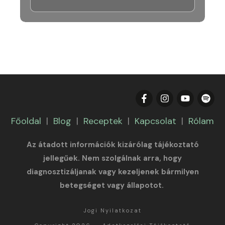
Főoldal
|
Blog
|
Receptek
|
Kapcsolat
|
Rólam
Az átadott információk kizárólag tájékoztató
jellegűek. Nem szolgálnak arra, hogy
diagnosztizáljanak vagy kezeljenek bármilyen
betegséget vagy állapotot.
Jogi Nyilatkozat