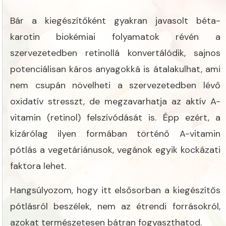
Bár a kiegészítőként gyakran javasolt béta-
karotin biokémiai folyamatok révén a
szervezetedben retinollá konvertálódik, sajnos
potenciálisan káros anyagokká is átalakulhat, ami
nem csupán növelheti a szervezetedben lévő
oxidatív stresszt, de megzavarhatja az aktív A-
vitamin (retinol) felszívódását is. Épp ezért, a
kizárólag ilyen formában történő A-vitamin
pótlás a vegetáriánusok, vegánok egyik kockázati
faktora lehet.
Hangsúlyozom, hogy itt elsősorban a kiegészítős
pótlásról beszélek, nem az étrendi forrásokról,
azokat természetesen bátran fogyaszthatod.